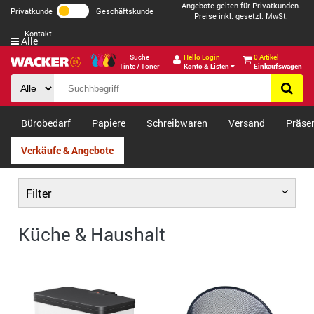
Angebote gelten für Privatkunden.
Privatkunde
Geschäftskunde
Preise inkl. gesetzl. MwSt.
Kontakt
Alle
Suche
Hello Login
0 Artikel
Tinte / Toner
Konto & Listen
Einkaufswagen
Bürobedarf
Papiere
Schreibwaren
Versand
Präse
Verkäufe & Angebote
Filter
Küche & Haushalt