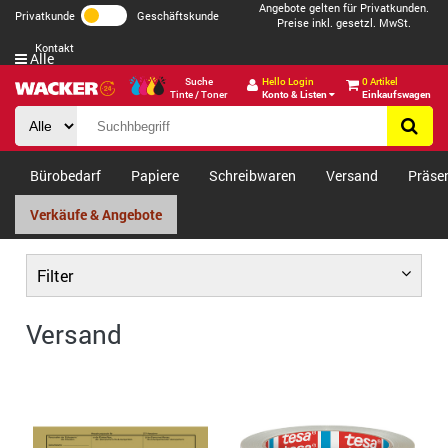
Angebote gelten für Privatkunden.
Privatkunde
Geschäftskunde
Preise inkl. gesetzl. MwSt.
Kontakt
Alle
Suche
Hello Login
0 Artikel
Tinte / Toner
Konto & Listen
Einkaufswagen
Bürobedarf
Papiere
Schreibwaren
Versand
Präse
Verkäufe & Angebote
Filter
Versand