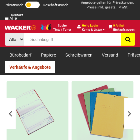
Angebote gelten für Privatkunden.
Privatkunde
Geschäftskunde
Preise inkl. gesetzl. MwSt.
Kontakt
Alle
Suche
Hello Login
0 Artikel
Tinte / Toner
Konto & Listen
Einkaufswagen
Bürobedarf
Papiere
Schreibwaren
Versand
Präse
Verkäufe & Angebote