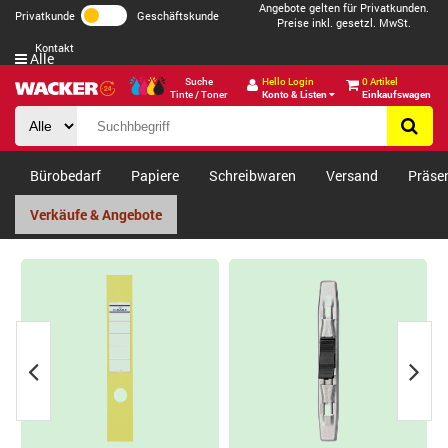
Angebote gelten für Privatkunden.
Privatkunde
Geschäftskunde
Preise inkl. gesetzl. MwSt.
Kontakt
Alle
Suche
Hello Login
0 Artikel
Tinte / Toner
Konto & Listen
Einkaufswagen
Bürobedarf
Papiere
Schreibwaren
Versand
Präse
Verkäufe & Angebote