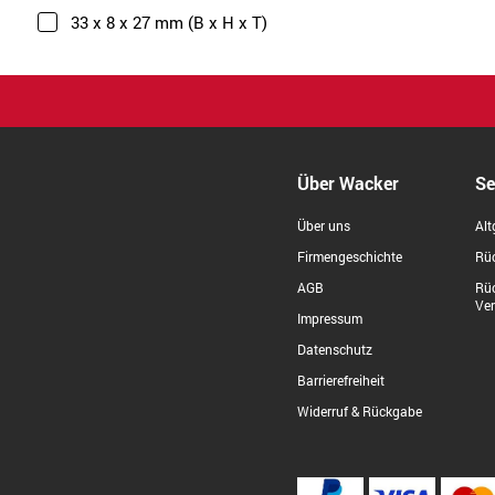
33 x 8 x 27 mm (B x H x T)
Über Wacker
Se
Über uns
Alt
Firmengeschichte
Rüc
AGB
Rü
Ve
Impressum
Datenschutz
Barrierefreiheit
Widerruf & Rückgabe