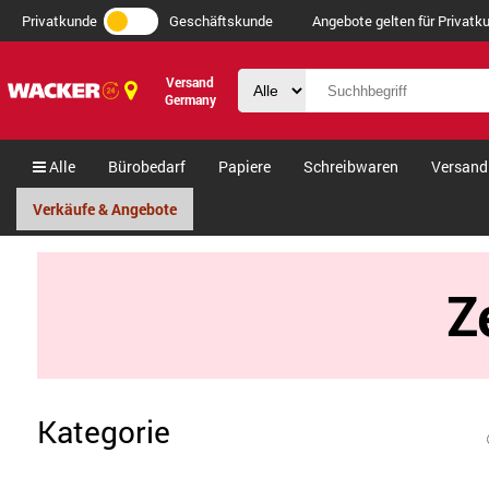
Privatkunde
Geschäftskunde
Angebote gelten für Privatku
Versand
Germany
Alle
Bürobedarf
Papiere
Schreibwaren
Versand
Verkäufe & Angebote
Z
Kategorie