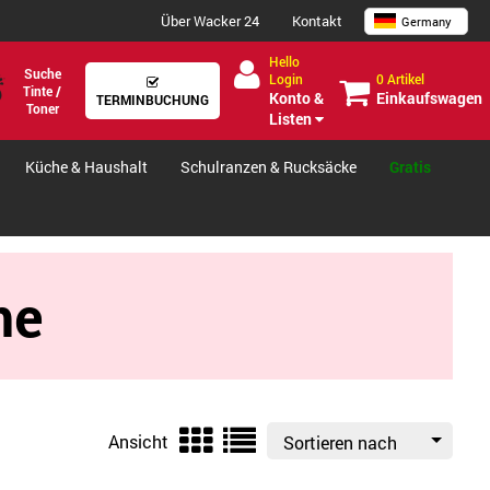
Über Wacker 24
Kontakt
Germany
Hello
Suche
0 Artikel
Login
Tinte /
Einkaufswagen
Konto &
TERMINBUCHUNG
Toner
Listen
Küche & Haushalt
Schulranzen & Rucksäcke
Gratis
me
Ansicht
Sortieren nach