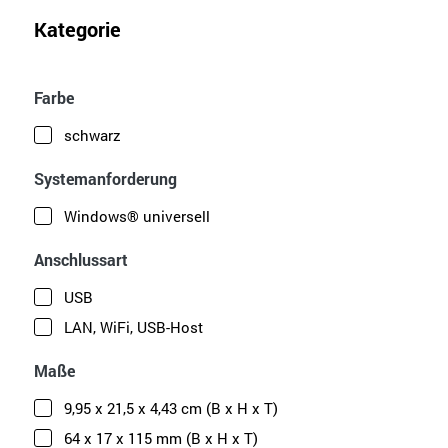
Kategorie
Farbe
schwarz
Systemanforderung
Windows® universell
Anschlussart
USB
LAN, WiFi, USB-Host
Maße
9,95 x 21,5 x 4,43 cm (B x H x T)
64 x 17 x 115 mm (B x H x T)