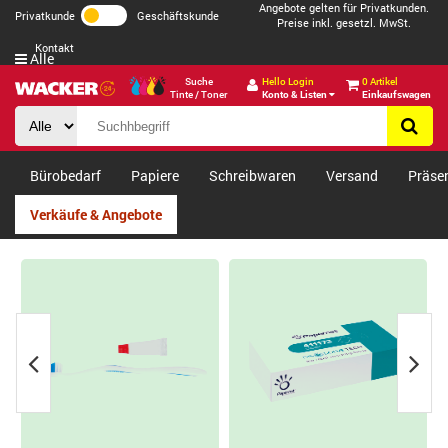
Angebote gelten für Privatkunden.
Privatkunde
Geschäftskunde
Preise inkl. gesetzl. MwSt.
Kontakt
Alle
Suche
Hello Login
0 Artikel
Tinte / Toner
Konto & Listen
Einkaufswagen
Bürobedarf
Papiere
Schreibwaren
Versand
Präse
Verkäufe & Angebote