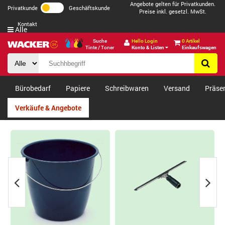
Angebote gelten für Privatkunden.
Privatkunde
Geschäftskunde
Preise inkl. gesetzl. MwSt.
Kontakt
Alle
Suche
Hello Login
0 Artikel
Tinte / Toner
Konto & Listen
Einkaufswagen
Bürobedarf
Papiere
Schreibwaren
Versand
Präse
Verkäufe & Angebote