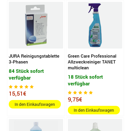
JURA Reinigungstablette
Green Care Professional
3-Phasen
Allzweckreiniger TANET
multiclean
84 Stück sofort
18 Stück sofort
verfügbar
verfügbar
15,51€
9,75€
In den Einkaufswagen
In den Einkaufswagen