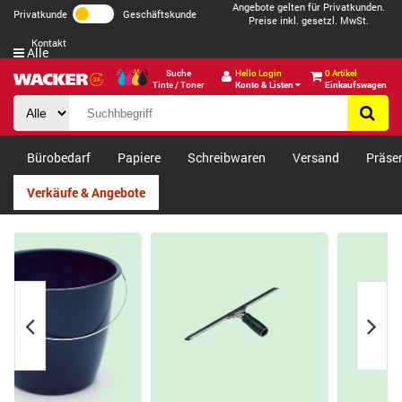
Angebote gelten für Privatkunden.
Privatkunde
Geschäftskunde
Preise inkl. gesetzl. MwSt.
Kontakt
Alle
Suche
Hello Login
0 Artikel
Tinte / Toner
Konto & Listen
Einkaufswagen
Bürobedarf
Papiere
Schreibwaren
Versand
Präse
Verkäufe & Angebote