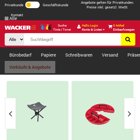
Angebote gelten für Privatkunden.
Privatkunde
Geschäftskunde
Preise inkl. gesetzl. MwSt.
Kontakt
Alle
Suche
Hello Login
0 Artikel
Tinte / Toner
Konto & Listen
Einkaufswagen
Bürobedarf
Papiere
Schreibwaren
Versand
Präse
Verkäufe & Angebote