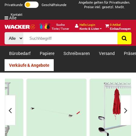
Angebote gelten für Privatkunden.
Privatkunde
Geschäftskunde
Preise inkl. gesetzl. MwSt.
Kontakt
Alle
Suche
Hello Login
0 Artikel
Tinte / Toner
Konto & Listen
Einkaufswagen
Bürobedarf
Papiere
Schreibwaren
Versand
Präse
Verkäufe & Angebote