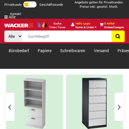
Angebote gelten für Privatkunden.
Privatkunde
Geschäftskunde
Preise inkl. gesetzl. MwSt.
Kontakt
Alle
Suche
Hello Login
0 Artikel
Tinte / Toner
Konto & Listen
Einkaufswagen
Bürobedarf
Papiere
Schreibwaren
Versand
Präse
Verkäufe & Angebote