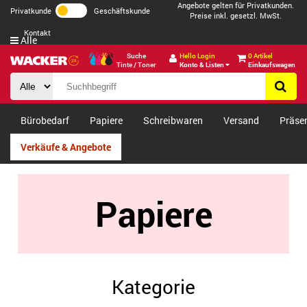
Angebote gelten für Privatkunden.
Privatkunde
Geschäftskunde
Preise inkl. gesetzl. MwSt.
Kontakt
Alle
Suche
Hello Login
0 Artikel
Tinte / Toner
Konto & Listen
Einkaufswagen
Bürobedarf
Papiere
Schreibwaren
Versand
Präse
Verkäufe & Angebote
Papiere
Kategorie