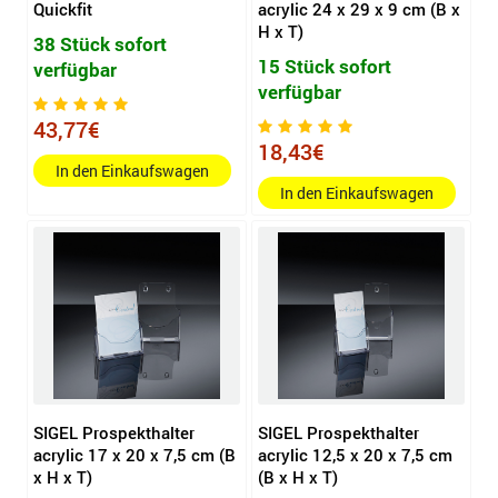
Quickfit
acrylic 24 x 29 x 9 cm (B x
H x T)
38 Stück sofort
15 Stück sofort
verfügbar
verfügbar
43,77€
18,43€
In den Einkaufswagen
In den Einkaufswagen
SIGEL Prospekthalter
SIGEL Prospekthalter
acrylic 17 x 20 x 7,5 cm (B
acrylic 12,5 x 20 x 7,5 cm
x H x T)
(B x H x T)