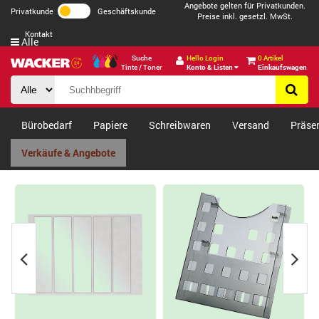
Angebote gelten für Privatkunden.
Privatkunde
Geschäftskunde
Preise inkl. gesetzl. MwSt.
Kontakt
Alle
Suche
Hello Login
0 Artikel
Tinte / Toner
Konto & Listen
Einkaufswagen
Bürobedarf
Papiere
Schreibwaren
Versand
Präse
Verkäufe & Angebote