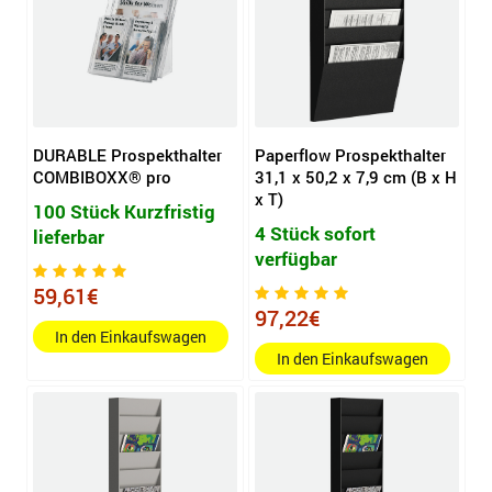
DURABLE Prospekthalter
Paperflow Prospekthalter
COMBIBOXX® pro
31,1 x 50,2 x 7,9 cm (B x H
x T)
100 Stück Kurzfristig
4 Stück sofort
lieferbar
verfügbar
59,61€
97,22€
In den Einkaufswagen
In den Einkaufswagen