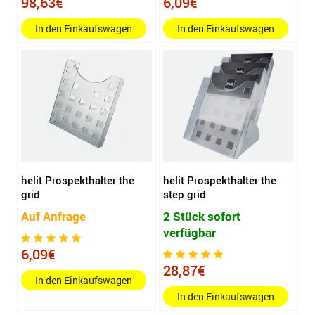
98,63€
6,09€
In den Einkaufswagen
In den Einkaufswagen
helit Prospekthalter the
helit Prospekthalter the
grid
step grid
Auf Anfrage
2 Stück sofort
verfügbar
6,09€
28,87€
In den Einkaufswagen
In den Einkaufswagen