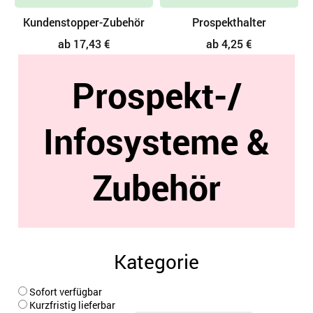
per-Zubehör
Prospekthalter
Schaukäst
7,43 €
ab 4,25 €
ab 12,72 
Prospekt-/
Infosysteme &
Zubehör
Kategorie
Sofort verfügbar
Kurzfristig lieferbar