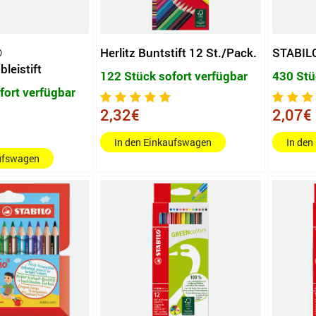
®
Herlitz Buntstift 12 St./Pack.
STABILO
eistift
122 Stück sofort verfügbar
430 Stü
fort verfügbar
2,32€
2,07€
In den Einkaufswagen
In den
aufswagen