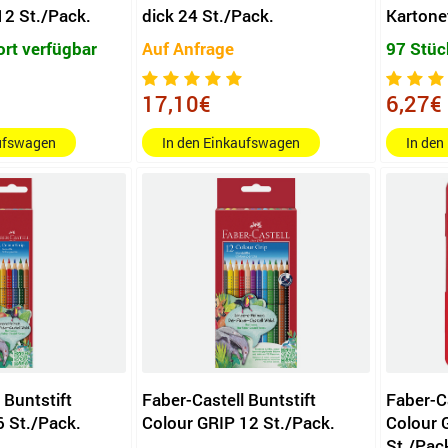
2 St./Pack.
dick 24 St./Pack.
Kartone
ort verfügbar
Auf Anfrage
97 Stüc
17,10€
6,27€
aufswagen
In den Einkaufswagen
In den
 Buntstift
Faber-Castell Buntstift
Faber-Ca
6 St./Pack.
Colour GRIP 12 St./Pack.
Colour 
St./Pac