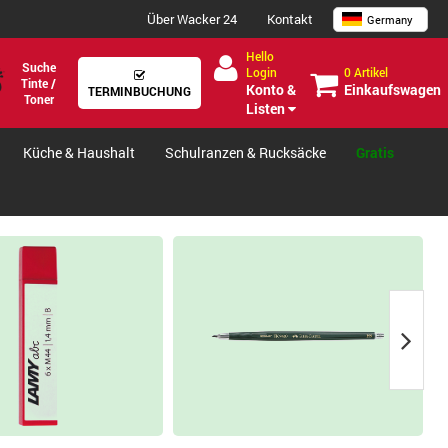
Über Wacker 24
Kontakt
Germany
Hello
Suche
0 Artikel
Login
Tinte /
Einkaufswagen
Konto &
TERMINBUCHUNG
Toner
Listen
Küche & Haushalt
Schulranzen & Rucksäcke
Gratis