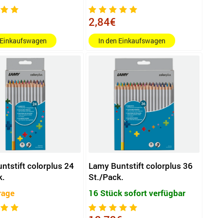
2,84€
 Einkaufswagen
In den Einkaufswagen
ntstift colorplus 24
Lamy Buntstift colorplus 36
k.
St./Pack.
rage
16 Stück sofort verfügbar