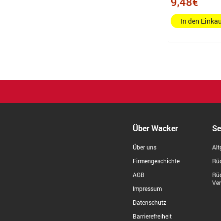
9,48€
indanthrenblau, grasgrün,
In den Eink
permanentgrün oliv, ocker,
warmgrau, schwarz
kadmiumgelb, chromgelb,
geraniumrot hell, kobaltblau,
permanentgrün oliv, ocker
gebrannt
schwarz, ocker gebrannt,
permanentgrün oliv, grasgrün,
indanthrenblau, kobaltblau,
Über Wacker
Se
karmoisin, fleischfarbe hell,
Über uns
Alt
geraniumrot hell, chromgelb
Firmengeschichte
Rüc
dunkel, kadmiumgelb, warmgrau
IV
AGB
Rü
Ve
Impressum
kadmiumgelb, chromgelb dunkel,
geraniumrot hell, fleischfarbe hell,
Datenschutz
karmoisin, kobaltblau,
Barrierefreiheit