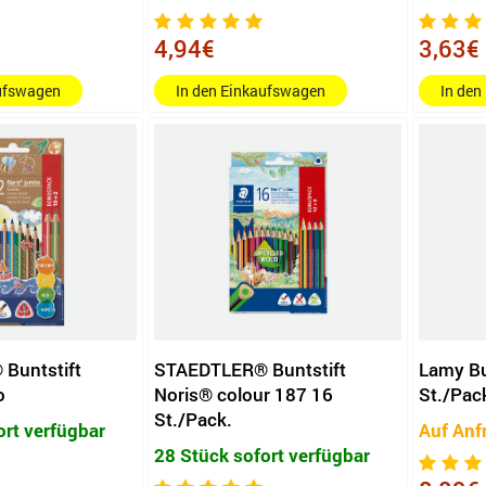
4,94€
3,63€
aufswagen
In den Einkaufswagen
In den
Buntstift
STAEDTLER® Buntstift
Lamy Bu
o
Noris® colour 187 16
St./Pac
St./Pack.
ort verfügbar
Auf Anf
28 Stück sofort verfügbar