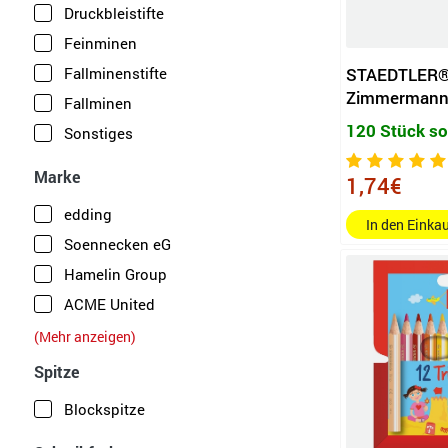
Druckbleistifte
Feinminen
Fallminenstifte
STAEDTLER
Zimmermannbl
Fallminen
120 Stück so
Sonstiges
Marke
1,74€
edding
In den Eink
Soennecken eG
Hamelin Group
ACME United
share
(Mehr anzeigen)
STAEDTLER
Spitze
STABILO International GmbH
Blockspitze
A.W. Faber-Castell