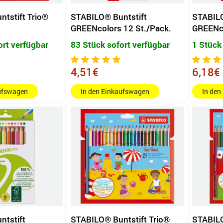
tstift Trio®
STABILO® Buntstift
STABILO
GREENcolors 12 St./Pack.
GREENco
ort verfügbar
83 Stück sofort verfügbar
1 Stück
4,51€
6,18€
aufswagen
In den Einkaufswagen
In den
ntstift
STABILO® Buntstift Trio®
STABILO