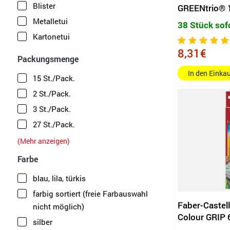
Blister
GREENtrio® 1
orange, pfirsich, grün, gelbgrün,
Metalletui
38 Stück sof
rotlila, van dyke braun, schwarz
Kartonetui
farbig sortiert
8,31€
dunkelgrau, gelb, orange, rot,
Packungsmenge
warmbeige, violett, blau, hellblau,
In den Eink
15 St./Pack.
blattgrün, grün, braun, schwarz
2 St./Pack.
weiß
3 St./Pack.
fleischfarben, rosa, rotviolett,
27 St./Pack.
kirschrot, orange, gelb, gelbgrün,
laubgrün, himmelblau,
4 St./Pack.
(Mehr anzeigen)
ultramarinblau, hellbraun,
12 St./Pack.
Farbe
schwarz
24 St./Pack.
blau, lila, türkis
gelb, orange, kirschrot, rosa,
18 St./Pack.
fleischfarben, blauviolett,
farbig sortiert (freie Farbauswahl
6 St./Pack.
Faber-Castell
ultramarinblau, himmelblau, grün,
nicht möglich)
Colour GRIP 
10 St./Pack.
gelbgrün, hellbraun, schwarz
silber