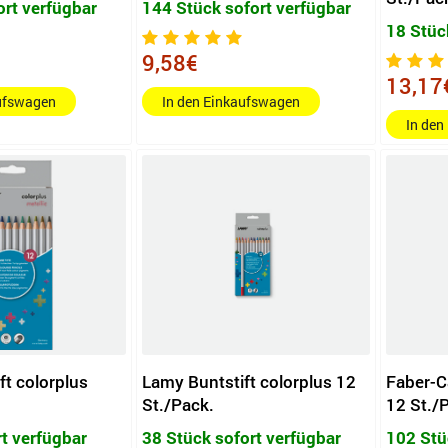
ort verfügbar
144 Stück sofort verfügbar
18 Stüc
9,58€
13,17
aufswagen
In den Einkaufswagen
In den
ft colorplus
Lamy Buntstift colorplus 12
Faber-Ca
St./Pack.
12 St./
rt verfügbar
38 Stück sofort verfügbar
102 Stü