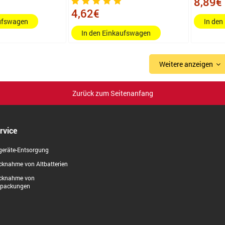
8,89€
4,62€
aufswagen
In den
In den Einkaufswagen
Weitere anzeigen
Zurück zum Seitenanfang
rvice
geräte-Entsorgung
knahme von Altbatterien
cknahme von
rpackungen