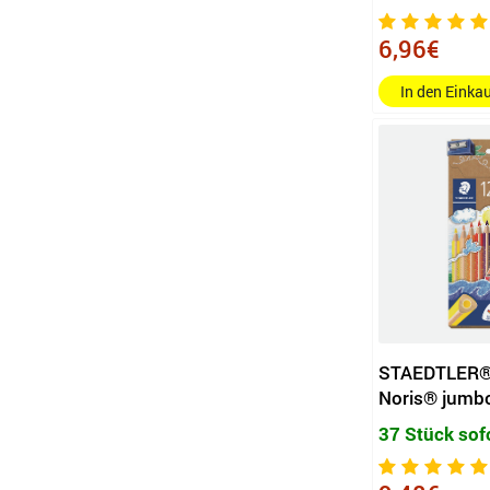
dunkelgrün, gelbgrün, laubgrün,
6,96€
zinnobergrün, ocker, hellbraun,
schwarz, grau, fleischfarben,
In den Eink
weiß, dunkelbraun, kirschrot
azurblau, ultramarinblau, violett,
smaragdgrün, gelbgrün, gelb,
orange, rot, krapprosa hell,
apricot, englischrot dunkel,
schwarz
gelb, rot, hautfarben, blau, grün,
orange
gelb, orange, rot, hautfarben, lila,
grün, blau, braun, grau und
STAEDTLER® 
Noris® jumb
schwarz
kadmiumgelb, chromgelb,
37 Stück sof
geraniumrot hell, fleischfarbe hell,
karmoisin, kobaltblau,