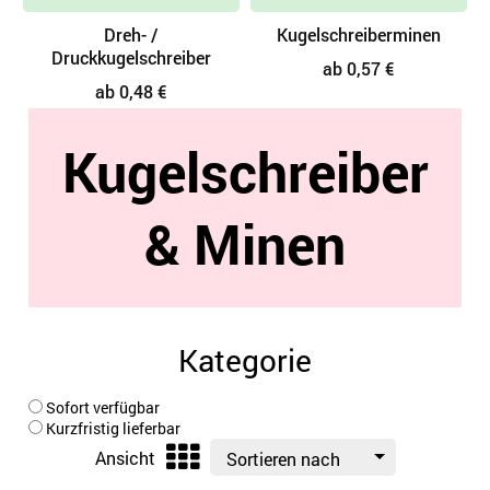
Dreh- /
Kugelschreiberminen
M
Druckkugelschreiber
ab 0,57 €
ab 0,48 €
Kugelschreiber
& Minen
Kategorie
Sofort verfügbar
Kurzfristig lieferbar
Ansicht
Sortieren nach