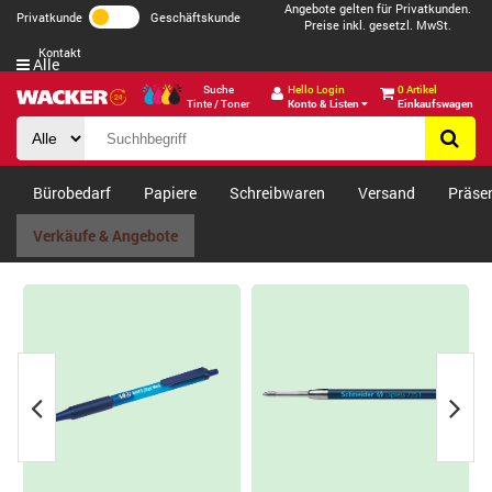
Angebote gelten für Privatkunden.
Privatkunde
Geschäftskunde
Preise inkl. gesetzl. MwSt.
Kontakt
Alle
Suche
Hello Login
0 Artikel
Tinte / Toner
Konto & Listen
Einkaufswagen
Bürobedarf
Papiere
Schreibwaren
Versand
Präse
Verkäufe & Angebote