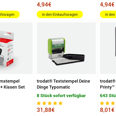
4,94€
4,94€
aufswagen
In den Einkaufswagen
In den
umstempel
trodat® Textstempel Deine
trodat
 + Kissen Set
Dinge Typomatic
Printy™
8 Stück sofort verfügbar
643 Stü
31,88€
8,01€