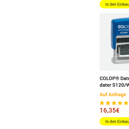
In den Eink
13 x 6 mm (B x H)
47 x 18 mm (B x H)
59 x 23 mm (B x H)
26 x 9 mm (B x H)
57 x 21 mm (B x H)
36 x 13 mm (B x H)
46 x 17 mm (B x H)
60 x 33 mm (B x H)
116 x 70 mm (B x H)
COLOP® Datu
56 x 26 mm (B x H)
dater S120/
85 x 55 mm (B x H)
Auf Anfrage
16,35€
In den Eink