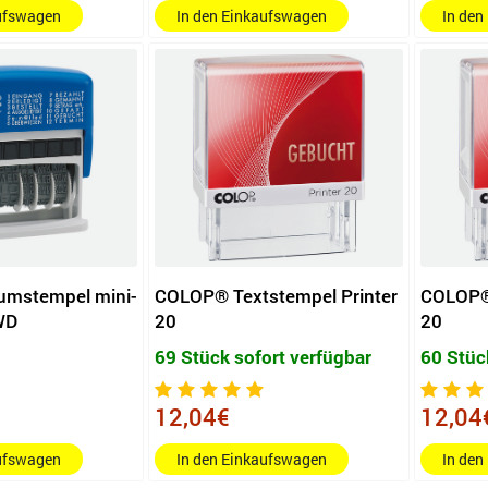
aufswagen
In den Einkaufswagen
In den
mstempel mini-
COLOP® Textstempel Printer
COLOP® 
WD
20
20
69 Stück sofort verfügbar
60 Stüc
12,04€
12,04
aufswagen
In den Einkaufswagen
In den