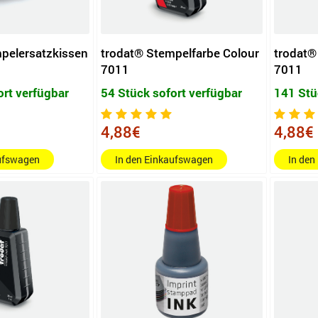
pelersatzkissen
trodat® Stempelfarbe Colour
trodat®
7011
7011
ort verfügbar
54 Stück sofort verfügbar
141 Stü
4,88€
4,88€
aufswagen
In den Einkaufswagen
In den