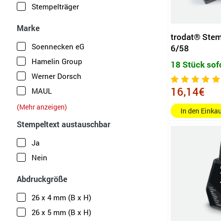
Stempelträger
Marke
trodat® Stem
Soennecken eG
6/58
Hamelin Group
18 Stück sof
Werner Dorsch
16,14€
MAUL
Trodat
(Mehr anzeigen)
In den Eink
COLOP
Stempeltext austauschbar
Ernst Reiner
Ja
Nein
Abdruckgröße
26 x 4 mm (B x H)
26 x 5 mm (B x H)