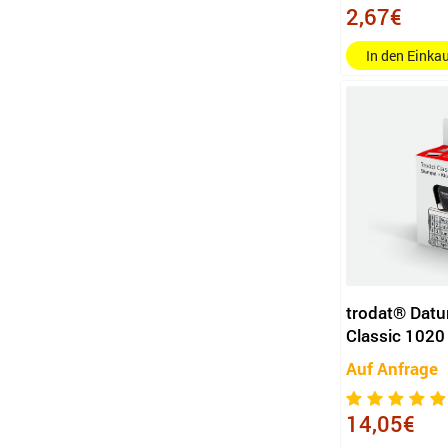
2,67€
220 x 160 mm (B x H)
14 x 38 mm (B x H)
In den Eink
60 x 40 mm (B x H)
58 x 22 mm (B x H)
56 x 33 mm (B x H)
45 x 30 mm (B x H)
58 x 37 mm (B x H)
27 x 15 mm (B x H)
23 x 12 mm (B x H)
70 x 25 mm (B x H)
trodat® Dat
27 x 10 mm (B x H)
Classic 1020
69 x 30 mm (B x H)
Auf Anfrage
50 x 30 mm (B x H)
46 x 3,8 mm (B x H)
14,05€
160 x 90 mm (B x H)