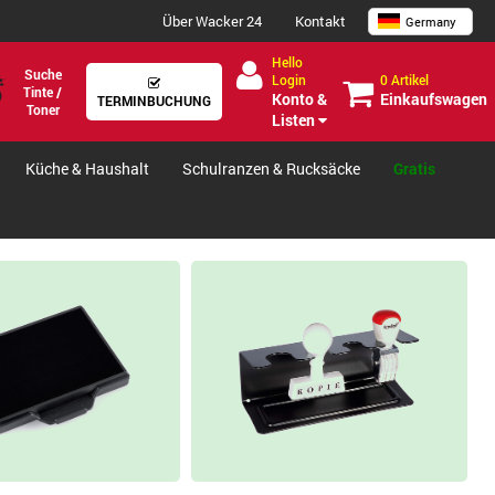
Über Wacker 24
Kontakt
Germany
Hello
Suche
0 Artikel
Login
Tinte /
Einkaufswagen
Konto &
TERMINBUCHUNG
Toner
Listen
Küche & Haushalt
Schulranzen & Rucksäcke
Gratis