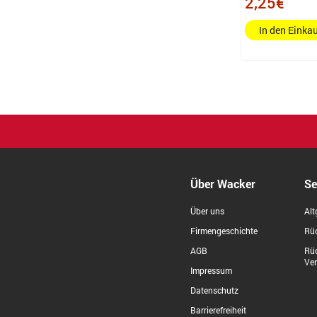
2,25€
In den Eink
Über Wacker
Se
Über uns
Alt
Firmengeschichte
Rüc
AGB
Rü
Ve
Impressum
Datenschutz
Barrierefreiheit