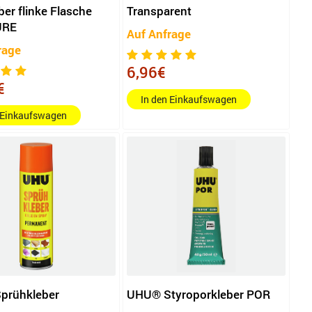
ber flinke Flasche
Transparent
URE
Auf Anfrage
rage
6,96€
€
In den Einkaufswagen
 Einkaufswagen
prühkleber
UHU® Styroporkleber POR