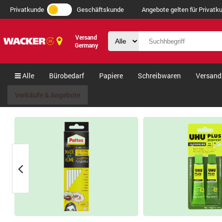
Privatkunde
Geschäftskunde
Angebote gelten für Privatku
Versand
Germany
Alle
Bürobedarf
Papiere
Schreibwaren
Versand
Verkäufe & Angebote