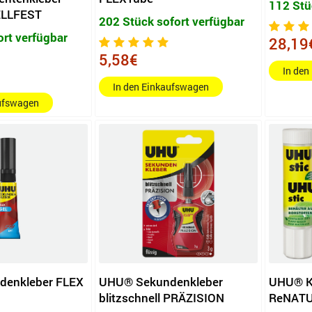
112 Stü
LLFEST
202 Stück sofort verfügbar
ort verfügbar
28,19
5,58€
In den
In den Einkaufswagen
aufswagen
enkleber FLEX
UHU® Sekundenkleber
UHU® Kl
blitzschnell PRÄZISION
ReNATUR