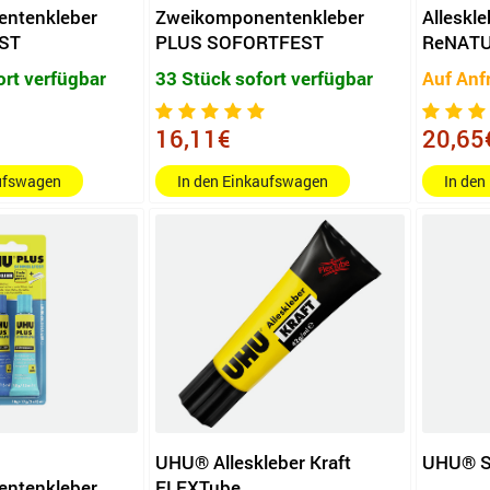
ntenkleber
Zweikomponentenkleber
Alleskle
ST
PLUS SOFORTFEST
ReNAT
ort verfügbar
33 Stück sofort verfügbar
Auf Anf
16,11€
20,65
aufswagen
In den Einkaufswagen
In den
UHU® Alleskleber Kraft
UHU® S
ntenkleber
FLEXTube