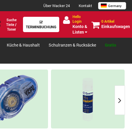
Über Wacker 24
Kontakt
Germany
Hello
Suche
0 Artikel
Login
Tinte /
Einkaufswagen
Konto &
TERMINBUCHUNG
Toner
Listen
Küche & Haushalt
Schulranzen & Rucksäcke
Gratis