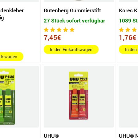
ndenkleber
Gutenberg Gummierstift
Kores K
ig
27 Stück sofort verfügbar
1089 St
7,45€
1,76€
In den Einkaufswagen
In den
aufswagen
UHU®
UHU® Na