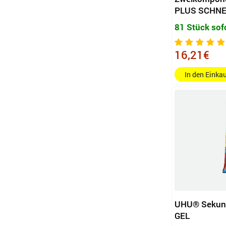
PLUS SCHNE
3 x 1 g/Pack.
3 x 3,5 g/Pack.
81 Stück sof
16,21€
In den Eink
UHU® Sekund
GEL