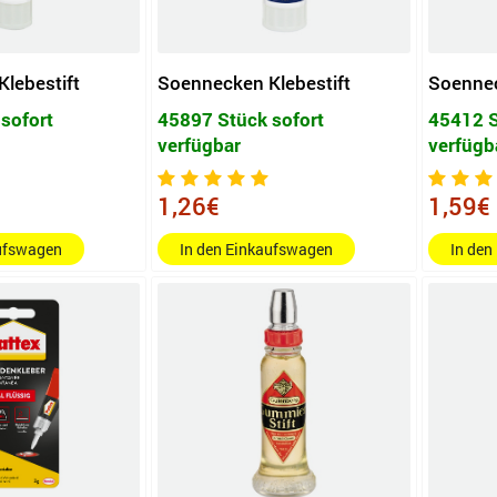
lebestift
Soennecken Klebestift
Soennec
sofort
45897 Stück sofort
45412 S
verfügbar
verfügb
1,26€
1,59€
aufswagen
In den Einkaufswagen
In den