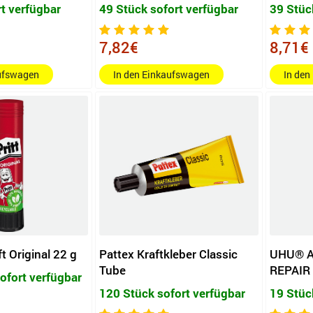
rt verfügbar
49 Stück sofort verfügbar
39 Stüc
7,82€
8,71€
aufswagen
In den Einkaufswagen
In den
ft Original 22 g
Pattex Kraftkleber Classic
UHU® A
Tube
REPAIR
ofort verfügbar
120 Stück sofort verfügbar
19 Stüc