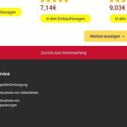
7,14€
9,03€
aufswagen
In den Einkaufswagen
In den
Weitere anzeigen
Zurück zum Seitenanfang
rvice
geräte-Entsorgung
knahme von Altbatterien
cknahme von
rpackungen