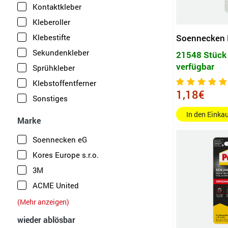
Kontaktkleber
Kleberoller
Klebestifte
Soennecken K
Sekundenkleber
21548 Stück 
verfügbar
Sprühkleber
Klebstoffentferner
1,18€
Sonstiges
In den Eink
Marke
Soennecken eG
Kores Europe s.r.o.
3M
ACME United
share
(Mehr anzeigen)
tesa SE
wieder ablösbar