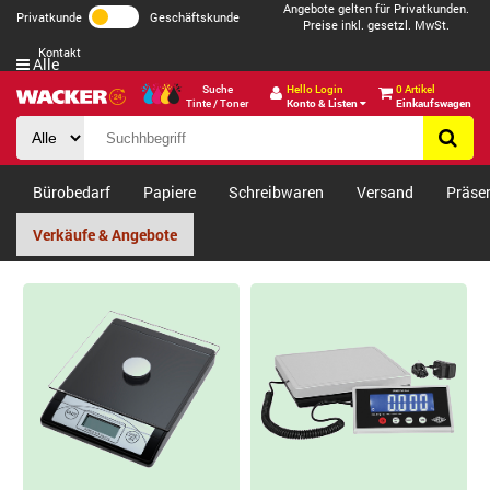
Angebote gelten für Privatkunden.
Privatkunde
Geschäftskunde
Preise inkl. gesetzl. MwSt.
Kontakt
Alle
Suche
Hello Login
0 Artikel
Tinte / Toner
Konto & Listen
Einkaufswagen
Bürobedarf
Papiere
Schreibwaren
Versand
Präse
Verkäufe & Angebote