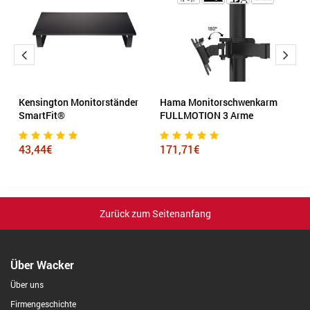
Kensington Monitorständer
Hama Monitorschwenkarm
D
SmartFit®
FULLMOTION 3 Arme
Vi
43,44€
171,71€
2
Zurück zum Seitenanfang
Über Wacker
Über uns
Firmengeschichte