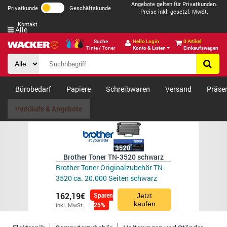
Angebote gelten für Privatkunden.
Privatkunde
Geschäftskunde
Preise inkl. gesetzl. MwSt.
Kontakt
Alle
Suche
Hello Login
0 Artikel
Tinte / Toner
Konto & Listen
Einkaufswagen
Bürobedarf
Papiere
Schreibwaren
Versand
Präse
Verkäufe & Angebote
Brother Toner TN-3520 schwarz
Brother Toner Originalzubehör TN-
3520 ca. 20.000 Seiten schwarz
162,19€
Sparen
Jetzt
kaufen
25%
inkl. MwSt.