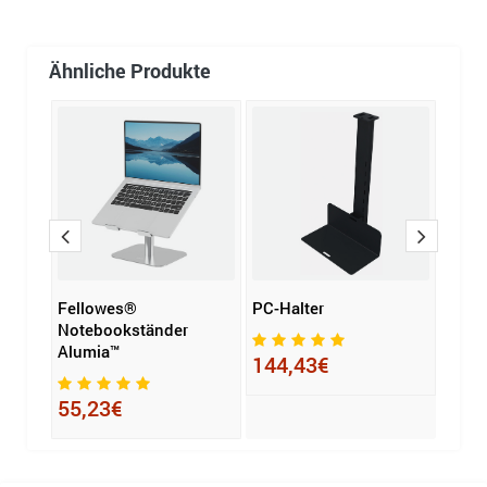
Ähnliche Produkte
Fellowes®
PC-Halter
Fell
rm
Notebookständer
Moni
r
Alumia™
Eppa
144,43€
55,23€
231