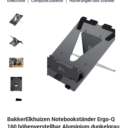
Elektronik
Computerzubehör
Halterungen und Ständer
BakkerElkhuizen Notebookständer Ergo-Q
160 höhenverstellbar Aluminium dunkelgrau