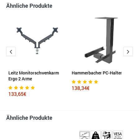
Ähnliche Produkte
Leitz Monitorschwenkarm
Hammerbacher PC-Halter
F
Ergo 2 Arme
M
C
138,34€
133,65€
2
Ähnliche Produkte