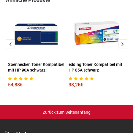
Ähnliche Produkte
Soennecken Toner Kompatibel
edding Toner Kompatibel mit
K
mit HP 90A schwarz
HP 85A schwarz
m
54,88€
38,26€
2
Zurück zum Seitenanfang