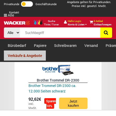
Angebote gelten für Privatkunden.
Privatkunde
Geschäftskunde
Preise inkl. gesetzl. MwSt.
Kontakt
Alle
Suche
Hello Login
0 Artikel
Tinte / Toner
Konto & Listen
Einkaufswagen
Bürobedarf
Papiere
Schreibwaren
Versand
Präse
Verkäufe & Angebote
Brother Trommel DR-2300
Brother Trommel DR-2300 ca.
12.000 Seiten schwarz
92,62€
Sparen
Jetzt
inkl.
kaufen
10%
MwSt.