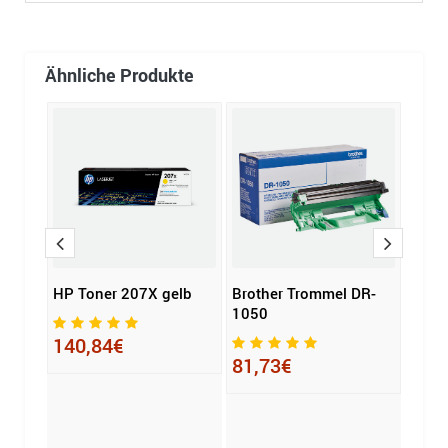
Ähnliche Produkte
HP Toner 207X gelb
Brother Trommel DR-
HP T
1050
gelb
140,84€
81,73€
153