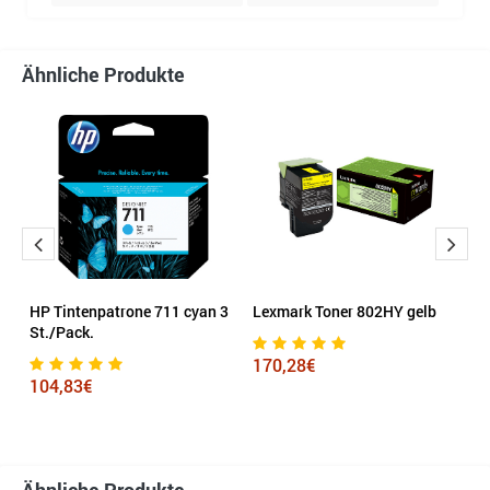
Ähnliche Produkte
HP Tintenpatrone 711 cyan 3
Lexmark Toner 802HY gelb
Br
St./Pack.
T
B
170,28€
104,83€
1