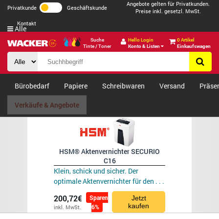
Angebote gelten für Privatkunden.
Privatkunde
Geschäftskunde
Preise inkl. gesetzl. MwSt.
Kontakt
Alle
Suche
Hello Login
0 Artikel
Tinte / Toner
Konto & Listen
Einkaufswagen
Bürobedarf
Papiere
Schreibwaren
Versand
Präse
Verkäufe & Angebote
HSM® Aktenvernichter SECURIO
C16
Klein, schick und sicher. Der
optimale Aktenvernichter für den . . .
200,72€
Sparen
Jetzt
kaufen
6%
inkl. MwSt.