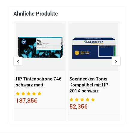
Ähnliche Produkte
one
HP Tintenpatrone 746
Soennecken Toner
Soen
rz
schwarz matt
Kompatibel mit HP
schw
201X schwarz
mit 
187,35€
52,35€
38,