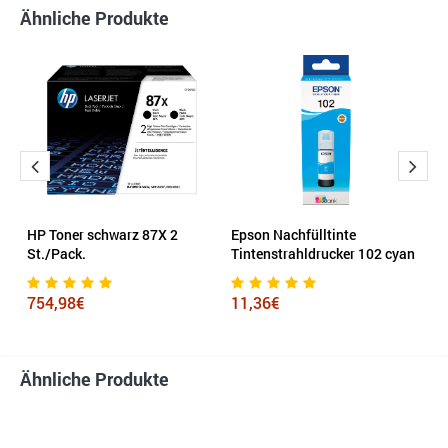
Ähnliche Produkte
HP Toner schwarz 87X 2
Epson Nachfülltinte
K
St./Pack.
Tintenstrahldrucker 102 cyan
1
754,98€
11,36€
Ähnliche Produkte