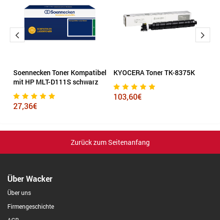
Soennecken Toner Kompatibel
KYOCERA Toner TK-8375K
H
mit HP MLT-D111S schwarz
m
103,60€
27,36€
2
Zurück zum Seitenanfang
Über Wacker
Über uns
Firmengeschichte