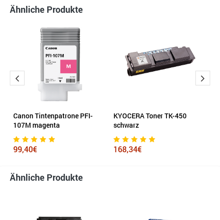
Ähnliche Produkte
Canon Tintenpatrone PFI-
KYOCERA Toner TK-450
H
107M magenta
schwarz
7
99,40€
168,34€
Ähnliche Produkte