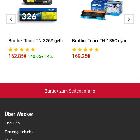
z
Brother Toner TN-326Y gelb
Brother Toner TN-135C cyan
S
m
162.85€
169,25€
140,05€
14%
6
Zurück zum Seitenanfang
Über Wacker
Über uns
Firmengeschichte