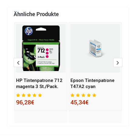
Ähnliche Produkte
one
HP Tintenpatrone 712
Epson Tintenpatrone
Lexm
magenta 3 St./Pack.
T47A2 cyan
gelb
96,28€
45,34€
211