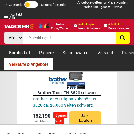
Angebote gelten für Privatkunden.
Privatkunde
Geschäftskunde
Preise inkl. gesetzl. MwSt.
Kontakt
Alle
Suche
Hello Login
0 Artikel
Tinte / Toner
Konto & Listen
Einkaufswagen
Bürobedarf
Papiere
Schreibwaren
Versand
Präse
Verkäufe & Angebote
Brother Toner TN-3520 schwarz
Brother Toner Originalzubehör TN-
3520 ca. 20.000 Seiten schwarz
162,19€
Sparen
Jetzt
kaufen
25%
inkl. MwSt.