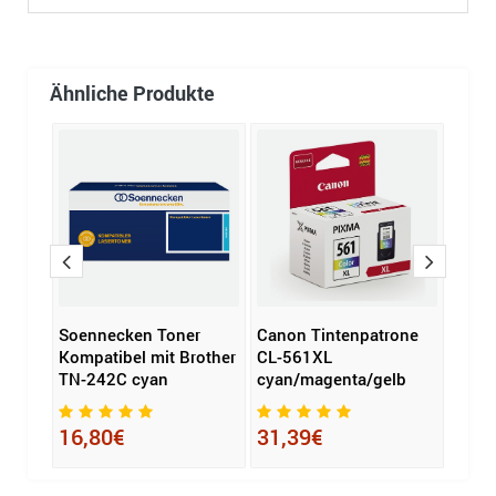
Ähnliche Produkte
ibel
Soennecken Toner
Canon Tintenpatrone
HP T
rz
Kompatibel mit Brother
CL-561XL
cyan
TN-242C cyan
cyan/magenta/gelb
184
16,80€
31,39€