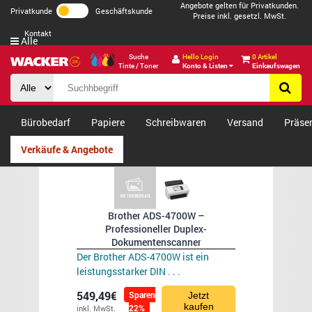
Angebote gelten für Privatkunden.
Privatkunde
Geschäftskunde
Preise inkl. gesetzl. MwSt.
Kontakt
Alle
Suche
Hello Login
0 Artikel
Tinte / Toner
Konto & Listen
Einkaufswagen
Bürobedarf
Papiere
Schreibwaren
Versand
Präse
Verkäufe & Angebote
Brother ADS-4700W –
Professioneller Duplex-
Dokumentenscanner
Der Brother ADS-4700W ist ein
leistungsstarker DIN . . .
549,49€
Sparen
Jetzt
kaufen
22%
inkl. MwSt.