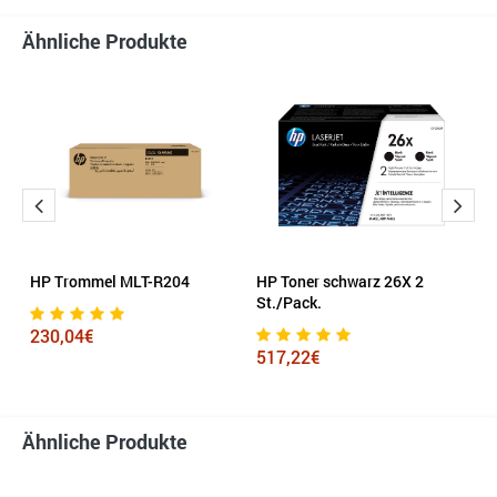
Ähnliche Produkte
HP Trommel MLT-R204
HP Toner schwarz 26X 2
K
St./Pack.
K
s
230,04€
517,22€
2
Ähnliche Produkte