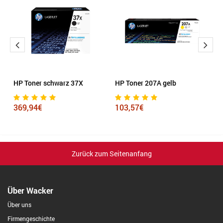
HP Toner schwarz 37X
HP Toner 207A gelb
L
7
369,94€
103,57€
3
Zurück zum Seitenanfang
Über Wacker
Über uns
Firmengeschichte