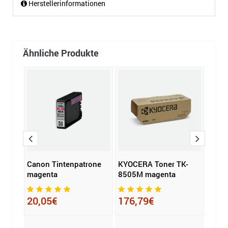
Herstellerinformationen
Ähnliche Produkte
ibel
Canon Tintenpatrone
KYOCERA Toner TK-
KYOC
magenta
8505M magenta
8365
20,05€
176,79€
124