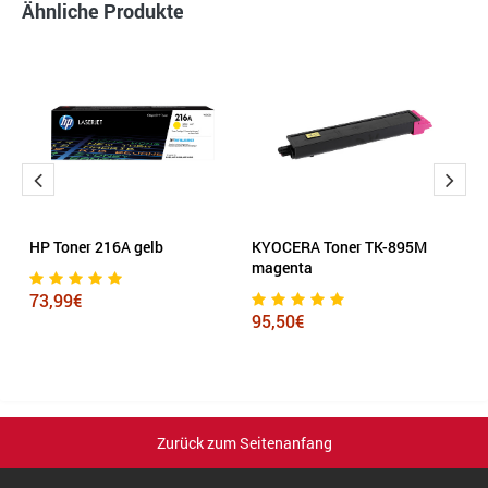
Ähnliche Produkte
HP Toner 216A gelb
KYOCERA Toner TK-895M
e
magenta
H
73,99€
95,50€
6
Zurück zum Seitenanfang