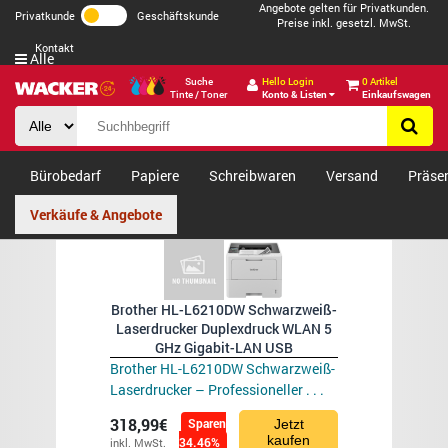
Angebote gelten für Privatkunden.
Privatkunde
Geschäftskunde
Preise inkl. gesetzl. MwSt.
Kontakt
Alle
Suche
Hello Login
0 Artikel
Tinte / Toner
Konto & Listen
Einkaufswagen
Bürobedarf
Papiere
Schreibwaren
Versand
Präse
Verkäufe & Angebote
Brother HL-L6210DW Schwarzweiß-
Laserdrucker Duplexdruck WLAN 5
GHz Gigabit-LAN USB
Brother HL-L6210DW Schwarzweiß-
Laserdrucker – Professioneller . . .
318,99€
Sparen
Jetzt
kaufen
34.46%
inkl. MwSt.