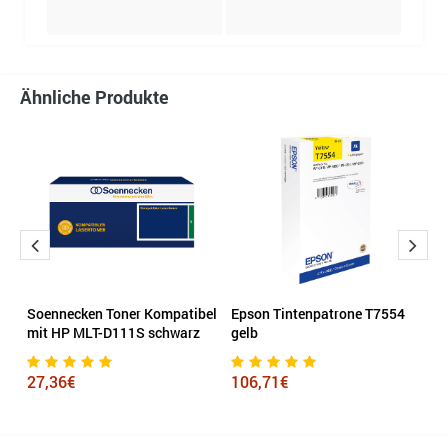
Ähnliche Produkte
Soennecken Toner Kompatibel
Epson Tintenpatrone T7554
C
mit HP MLT-D111S schwarz
gelb
5
27,36€
106,71€
1