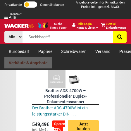
Angebote gelten für Privatkunden.
Privatkunde
Geschäftskunde
Preise inkl. gesetzl. MwSt.
Kontakt
Alle
Suche
Hello Login
0 Artikel
Tinte / Toner
Konto & Listen
Einkaufswagen
Bürobedarf
Papiere
Schreibwaren
Versand
Präse
Verkäufe & Angebote
Brother ADS-4700W –
Professioneller Duplex-
Dokumentenscanner
Der Brother ADS-4700W ist ein
leistungsstarker DIN . . .
549,49€
Sparen
Jetzt
kaufen
22%
inkl. MwSt.