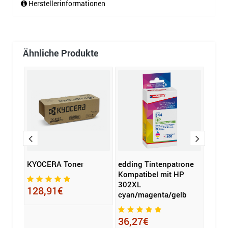
Herstellerinformationen
Ähnliche Produkte
ibel
KYOCERA Toner
edding Tintenpatrone
eddi
enta
Kompatibel mit HP
Komp
302XL
PGI-
128,91€
cyan/magenta/gelb
schwa
mage
36,27€