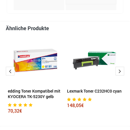
91,
Ähnliche Produkte
edding Toner Kompatibel mit
Lexmark Toner C232HC0 cyan
L
KYOCERA TK-5230Y gelb
148,05€
4
70,32€