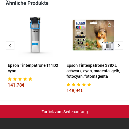
Ähnliche Produkte
Epson Tintenpatrone T11D2
Epson Tintenpatrone 378XL
S
cyan
schwarz, cyan, magenta, gelb,
K
fotocyan, fotomagenta
s
141,78€
148,94€
2
Zurück zum Seitenanfang