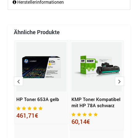
Herstellerinformationen
Ähnliche Produkte
HP Toner 653A gelb
KMP Toner Kompatibel
Soen
mit HP 78A schwarz
Komp
anon
KYOC
461,71€
z
schw
60,14€
45,