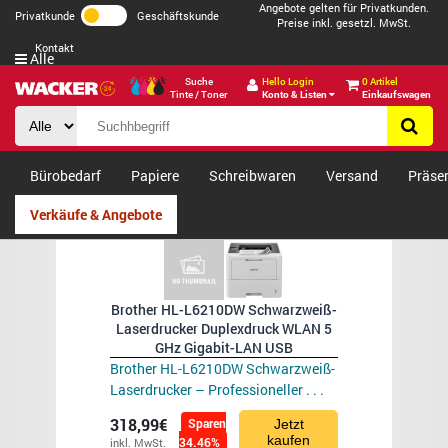
Angebote gelten für Privatkunden.
Privatkunde
Geschäftskunde
Preise inkl. gesetzl. MwSt.
Kontakt
Alle
Suche
Hello Login
0 Artikel
Tinte / Toner
Konto & Listen
Einkaufswagen
Bürobedarf
Papiere
Schreibwaren
Versand
Präse
Verkäufe & Angebote
Brother HL-L6210DW Schwarzweiß-
Laserdrucker Duplexdruck WLAN 5
GHz Gigabit-LAN USB
Brother HL-L6210DW Schwarzweiß-
Laserdrucker – Professioneller . . .
318,99€
Sparen
Jetzt
kaufen
34.46%
inkl. MwSt.