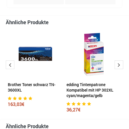
Ähnliche Produkte
t
Brother Toner schwarz TN-
edding Tintenpatrone
e
3600XL
Kompatibel mit HP 302XL
m
cyan/magenta/gelb
163,03€
1
36,27€
Ähnliche Produkte