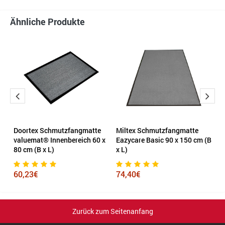
Ähnliche Produkte
Doortex Schmutzfangmatte
Miltex Schmutzfangmatte
D
m
valuemat® Innenbereich 60 x
Eazycare Basic 90 x 150 cm (B
a
80 cm (B x L)
x L)
12
60,23€
74,40€
1
Zurück zum Seitenanfang