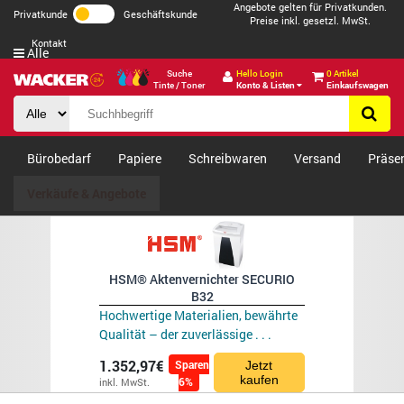
Angebote gelten für Privatkunden.
Privatkunde
Geschäftskunde
Preise inkl. gesetzl. MwSt.
Kontakt
Alle
Suche
Hello Login
0 Artikel
Tinte / Toner
Konto & Listen
Einkaufswagen
Bürobedarf
Papiere
Schreibwaren
Versand
Präse
Verkäufe & Angebote
HSM® Aktenvernichter SECURIO
B32
Hochwertige Materialien, bewährte
Qualität – der zuverlässige . . .
1.352,97€
Sparen
Jetzt
kaufen
6%
inkl. MwSt.