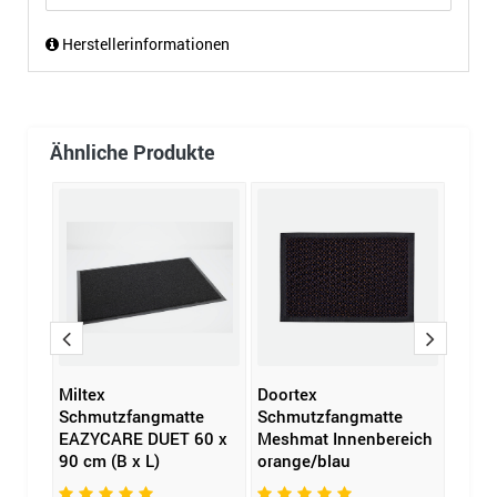
Herstellerinformationen
Ähnliche Produkte
Miltex
Doortex
Milte
e
Schmutzfangmatte
Schmutzfangmatte
Schm
ich
EAZYCARE DUET 60 x
Meshmat Innenbereich
Eazyc
90 cm (B x L)
orange/blau
150 c