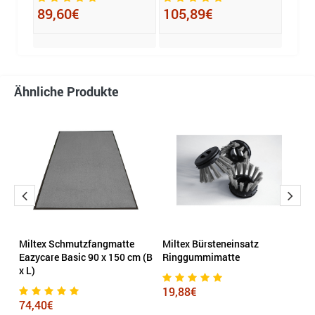
89,60€
105,89€
74,
Ähnliche Produkte
Miltex Schmutzfangmatte
Miltex Bürsteneinsatz
M
cm
Eazycare Basic 90 x 150 cm (B
Ringgummimatte
E
x L)
(B
19,88€
74,40€
9