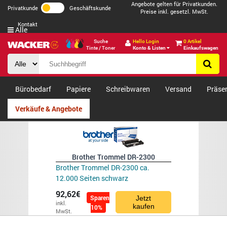
Angebote gelten für Privatkunden.
Privatkunde
Geschäftskunde
Preise inkl. gesetzl. MwSt.
Kontakt
Alle
Suche
Hello Login
0 Artikel
Tinte / Toner
Konto & Listen
Einkaufswagen
Bürobedarf
Papiere
Schreibwaren
Versand
Präse
Verkäufe & Angebote
Brother Trommel DR-2300
Brother Trommel DR-2300 ca.
12.000 Seiten schwarz
92,62€
Sparen
Jetzt
inkl.
kaufen
10%
MwSt.