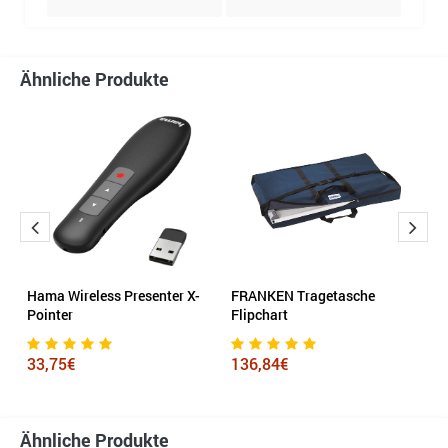
Ähnliche Produkte
Hama Wireless Presenter X-
FRANKEN Tragetasche
Lo
Pointer
Flipchart
R
33,75€
136,84€
4
Ähnliche Produkte