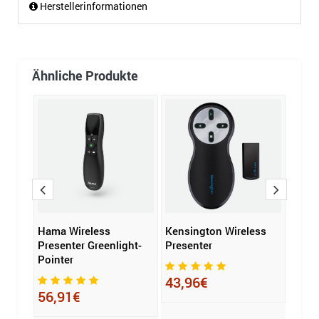
Herstellerinformationen
Ähnliche Produkte
Hama Wireless
Kensington Wireless
Lega
Presenter Greenlight-
Presenter
Moni
Pointer
moTi
Pylo
43,96€
56,91€
1.2