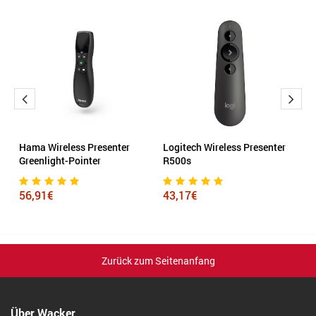
ng
Hama Wireless Presenter
Logitech Wireless Presenter
V
Greenlight-Pointer
R500s
A
56,91€
43,17€
3
Zurück zum Seitenanfang
Über Wacker