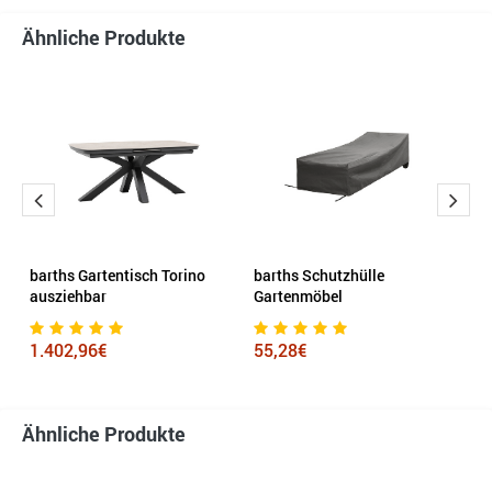
Ähnliche Produkte
C
barths Gartentisch Torino
barths Schutzhülle
P
ausziehbar
Gartenmöbel
s
1.402,96€
55,28€
3
Ähnliche Produkte