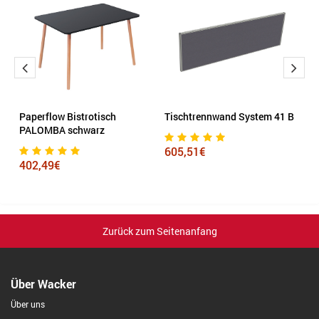
C
Paperflow Bistrotisch
Tischtrennwand System 41 B
R
PALOMBA schwarz
605,51€
6
402,49€
Zurück zum Seitenanfang
Über Wacker
Über uns