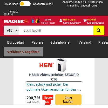
Angebote gelten für Privatkunden.
Privatkunde
Geschäftskunde
Preise inkl. gesetzl. MwSt.
Kontakt
Alle
Suche
Hello Login
0 Artikel
Tinte / Toner
Konto & Listen
Einkaufswagen
Bürobedarf
Papiere
Schreibwaren
Versand
Präse
Verkäufe & Angebote
HSM® Aktenvernichter SECURIO
C16
Klein, schick und sicher. Der
optimale Aktenvernichter für den . . .
200,72€
Sparen
Jetzt
kaufen
6%
inkl. MwSt.