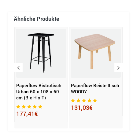
Ähnliche Produkte
Paperflow Bistrotisch
Paperflow Beistelltisch
MAUL
Urban 60 x 108 x 60
WOODY
MAUL
cm (B x H x T)
51,5 
131,03€
177,41€
353