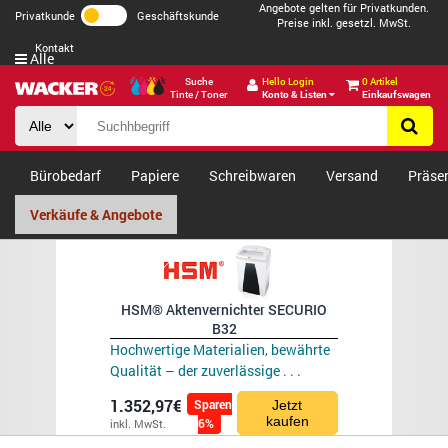
Angebote gelten für Privatkunden.
Privatkunde
Geschäftskunde
Preise inkl. gesetzl. MwSt.
Kontakt
Alle
Suche
Hello Login
0 Artikel
Tinte / Toner
Konto & Listen
Einkaufswagen
Bürobedarf
Papiere
Schreibwaren
Versand
Präse
Verkäufe & Angebote
HSM® Aktenvernichter SECURIO
B32
Hochwertige Materialien, bewährte
Qualität – der zuverlässige . . .
1.352,97€
Sparen
Jetzt
kaufen
6%
inkl. MwSt.