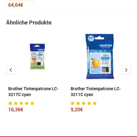
64,64€
Ähnliche Produkte
Brother Tintenpatrone LC-
Brother Tintenpatrone LC-
E
3217C cyan
3211C cyan
c
16,36€
9,20€
9