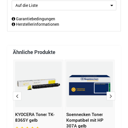
Auf die Liste
Garantiebedingungen
Herstellerinformationen
Ähnliche Produkte
one
KYOCERA Toner TK-
Soennecken Toner
KYOC
8365Y gelb
Kompatibel mit HP
5315
307A gelb