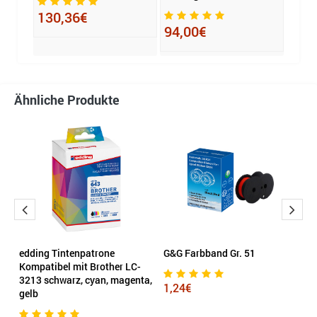
130,36€
167
94,00€
Ähnliche Produkte
edding Tintenpatrone
G&G Farbband Gr. 51
E
Kompatibel mit Brother LC-
s
3213 schwarz, cyan, magenta,
1,24€
gelb
6