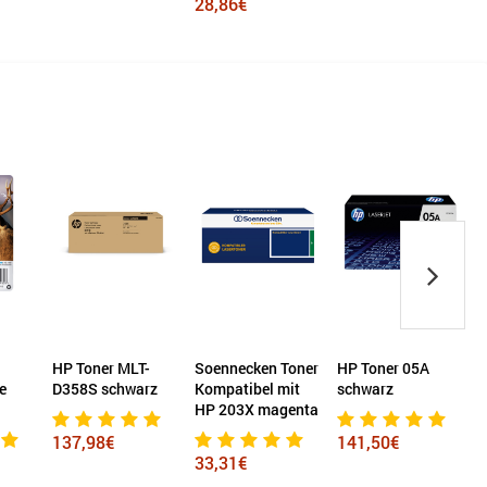
28,86€
HP Toner MLT-
Soennecken Toner
HP Toner 05A
e
D358S schwarz
Kompatibel mit
schwarz
HP 203X magenta
137,98€
141,50€
33,31€