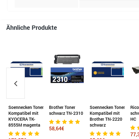
Ähnliche Produkte
0H
Soennecken Toner
Brother Toner
Soennecken Toner
Rico
Kompatibel mit
schwarz TN-2310
Kompatibel mit
sch
KYOCERA TK-
Brother TN-2220
HC
8555M magenta
schwarz
58,64€
77,