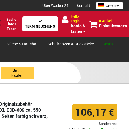
Über Wacker 24
Kontakt
Germany
Hello
Suche
0 Artikel
Login
Tinte /
Einkaufswagen
Konto &
TERMINBUCHUNG
Toner
Listen
Küche & Haushalt
Schulranzen & Rucksäcke
Gratis
Jetzt
kaufen
Originalzubehör
106,17 €
2XL EDD-609 ca. 550
 Seiten farbig schwarz,
Sonderpreis