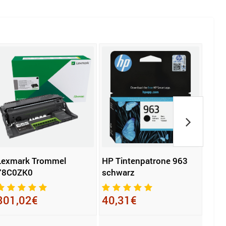
Lexmark Trommel
HP Tintenpatrone 963
HP T
78C0ZK0
schwarz
115
301,02€
40,31€