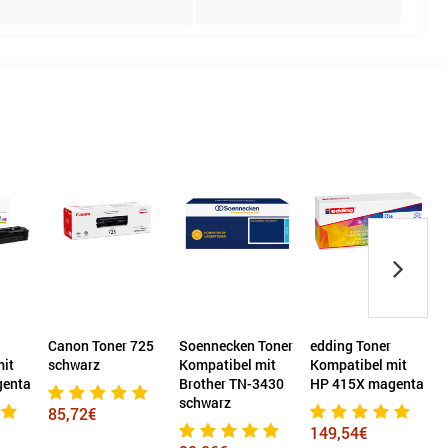
Canon Toner 725
Soennecken Toner
edding Toner
mit
schwarz
Kompatibel mit
Kompatibel mit
T
genta
Brother TN-3430
HP 415X magenta
T
schwarz
c
85,72€
g
149,54€