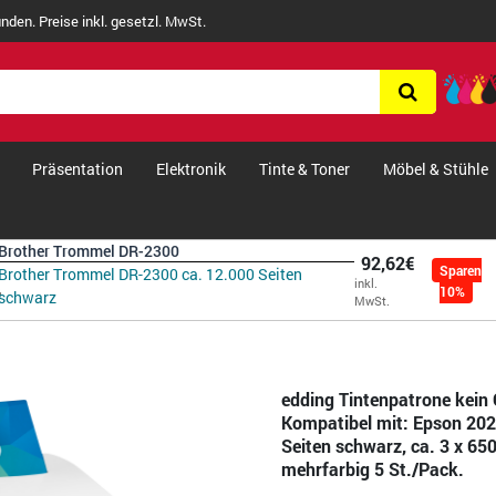
nden. Preise inkl. gesetzl. MwSt.
Präsentation
Elektronik
Tinte & Toner
Möbel & Stühle
Brother Trommel DR-2300
92,62€
Sparen
Brother Trommel DR-2300 ca. 12.000 Seiten
inkl.
10%
schwarz
MwSt.
edding Tintenpatrone kein 
Kompatibel mit: Epson 20
Seiten schwarz, ca. 3 x 650
mehrfarbig 5 St./Pack.