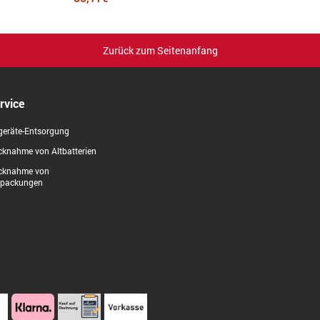
Zurück zum Seitenanfang
rvice
geräte-Entsorgung
knahme von Altbatterien
cknahme von
rpackungen