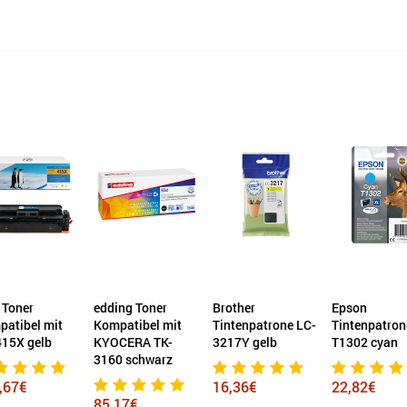
 Toner
edding Toner
Brother
Epson
atibel mit
Kompatibel mit
Tintenpatrone LC-
Tintenpatron
415X gelb
KYOCERA TK-
3217Y gelb
T1302 cyan
3160 schwarz
,67€
16,36€
22,82€
85,17€