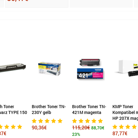
h Toner
Brother Toner TN-
Brother Toner TN-
KMP Toner
warz TYPE 150
230Y gelb
421M magenta
Kompatibel 
HP 207X ma
90,36€
115,20€
88,70€
37€
87,77€
23%