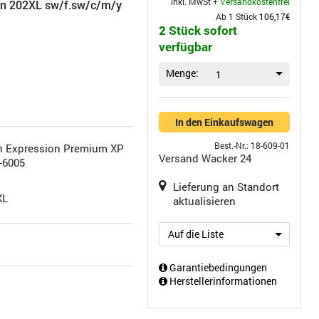
inkl. MwSt +
Versandkostenfrei
son 202XL sw/f.sw/c/m/y
Ab 1 Stück
106,17€
2 Stück sofort
verfügbar
Menge:
1
In den Einkaufswagen
Best.-Nr.: 18-609-01
 Expression Premium XP
Versand
Wacker 24
 -6005
Lieferung an Standort
XL
aktualisieren
Auf die Liste
Garantiebedingungen
Herstellerinformationen