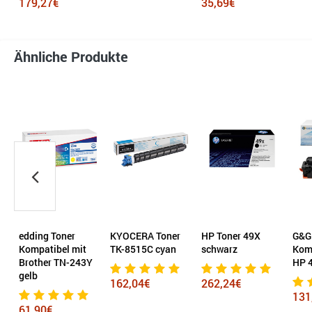
179,27€
35,69€
Ähnliche Produkte
rz
edding Toner
KYOCERA Toner
HP Toner 49X
G&G
Kompatibel mit
TK-8515C cyan
schwarz
Komp
Brother TN-243Y
HP 
gelb
162,04€
262,24€
131
61,90€