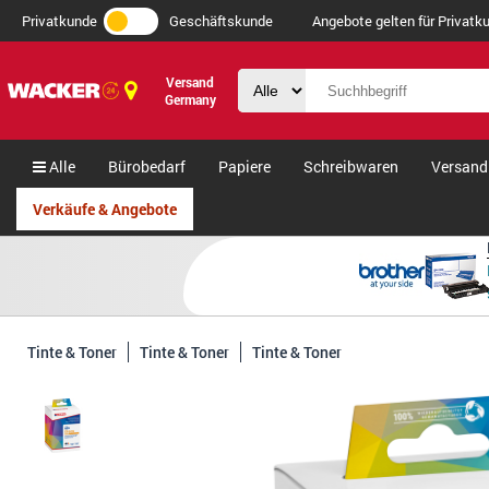
Privatkunde
Geschäftskunde
Angebote gelten für Privatku
Versand
Germany
Alle
Bürobedarf
Papiere
Schreibwaren
Versand
Verkäufe & Angebote
Tinte & Toner
Tinte & Toner
Tinte & Toner