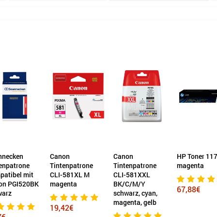
nnecken
Canon
Canon
HP Toner 11
enpatrone
Tintenpatrone
Tintenpatrone
magenta
atibel mit
CLI-581XL M
CLI-581XXL
on PGI520BK
magenta
BK/C/M/Y
67,88€
warz
schwarz, cyan,
magenta, gelb
19,42€
7€