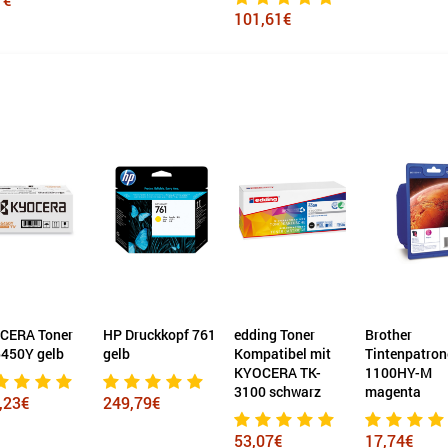
101,61€
CERA Toner
HP Druckkopf 761
edding Toner
Brother
5450Y gelb
gelb
Kompatibel mit
Tintenpatron
KYOCERA TK-
1100HY-M
3100 schwarz
magenta
,23€
249,79€
53,07€
17,74€