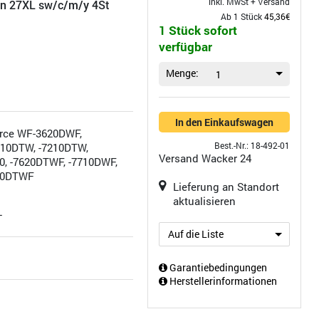
inkl. MwSt +
Versand
on 27XL sw/c/m/y 4St
Ab 1 Stück
45,36€
1 Stück sofort
verfügbar
Menge:
1
In den Einkaufswagen
rce WF-3620DWF,
Best.-Nr.: 18-492-01
110DTW, -7210DTW,
Versand
Wacker 24
0, -7620DTWF, -7710DWF,
720DTWF
Lieferung an Standort
aktualisieren
L
Auf die Liste
Garantiebedingungen
Herstellerinformationen