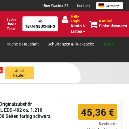
Über Wacker 24
Kontakt
Germany
Hello
Suche
0 Artikel
Login
Tinte /
Einkaufswagen
Konto &
TERMINBUCHUNG
Toner
Listen
Küche & Haushalt
Schulranzen & Rucksäcke
Gratis
en
Jetzt
kaufen
Originalzubehör
45,36 €
L EDD-492 ca. 1.210
30 Seiten farbig schwarz,
Sonderpreis