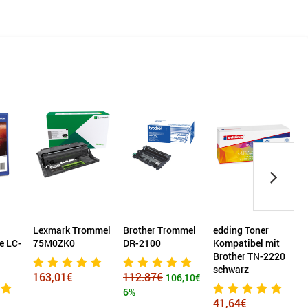
Lexmark Trommel
Brother Trommel
edding Toner
H
e LC-
75M0ZK0
DR-2100
Kompatibel mit
f
Brother TN-2220
schwarz
163,01€
112.87€
106,10€
6%
41,64€