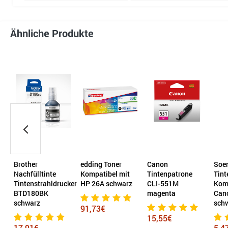
Ähnliche Produkte
Brother
edding Toner
Canon
Soe
Nachfülltinte
Kompatibel mit
Tintenpatrone
Tint
z
Tintenstrahldrucker
HP 26A schwarz
CLI-551M
Komp
BTD180BK
magenta
Can
schwarz
sch
91,73€
15,55€
17,91€
5,4