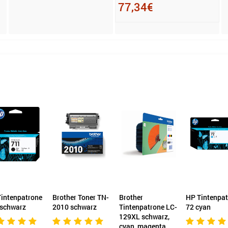
77,34€
intenpatrone
Brother Toner TN-
Brother
HP Tintenpa
 schwarz
2010 schwarz
Tintenpatrone LC-
72 cyan
129XL schwarz,
cyan, magenta,