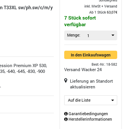
Sonderpreis
inkl. MwSt +
Versand
son T33XL sw/ph.sw/c/m/y
Ab 1 Stück
63,07€
7 Stück sofort
verfügbar
Menge:
1
In den Einkaufswagen
Best.-Nr.: 18-582
ession Premium XP 530,
Versand
Wacker 24
635, -640, -645, -830, -900
Lieferung an Standort
L
aktualisieren
Auf die Liste
Garantiebedingungen
Herstellerinformationen