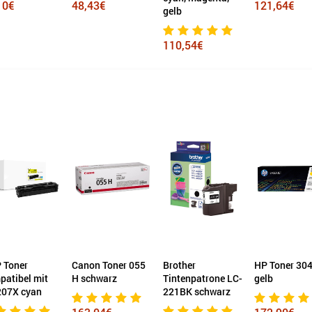
10€
48,43€
121,64€
gelb
110,54€
 Toner
Canon Toner 055
Brother
HP Toner 30
atibel mit
H schwarz
Tintenpatrone LC-
gelb
207X cyan
221BK schwarz