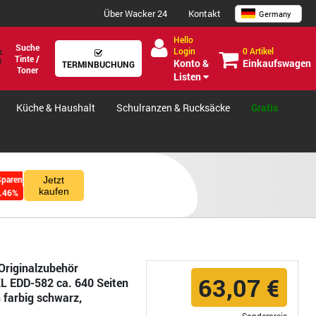
Über Wacker 24
Kontakt
Germany
Hello
Suche
0 Artikel
Login
Tinte /
Einkaufswagen
Konto &
TERMINBUCHUNG
Toner
Listen
Küche & Haushalt
Schulranzen & Rucksäcke
Gratis
Sparen
Jetzt
kaufen
.46%
Originalzubehör
63,07 €
L EDD-582 ca. 640 Seiten
n farbig schwarz,