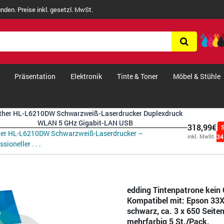
nden. Preise inkl. gesetzl. MwSt.
Präsentation
Elektronik
Tinte & Toner
Möbel & Stühle
ther HL-L6210DW Schwarzweiß-Laserdrucker Duplexdruck
WLAN 5 GHz Gigabit-LAN USB
318,99€
her HL-L6210DW Schwarzweiß-Laserdrucker –
34
inkl. MwSt.
sioneller . . .
edding Tintenpatrone kein 
Kompatibel mit: Epson 33X
schwarz, ca. 3 x 650 Seite
mehrfarbig 5 St./Pack.