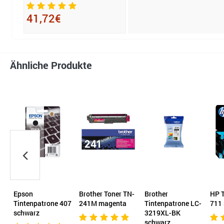
41,72€
Ähnliche Produkte
Epson
Brother Toner TN-
Brother
HP T
Tintenpatrone 407
241M magenta
Tintenpatrone LC-
711
schwarz
3219XL-BK
schwarz