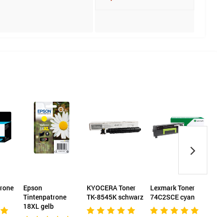
trone
Epson
KYOCERA Toner
Lexmark Toner
Tintenpatrone
TK-8545K schwarz
74C2SCE cyan
K
18XL gelb