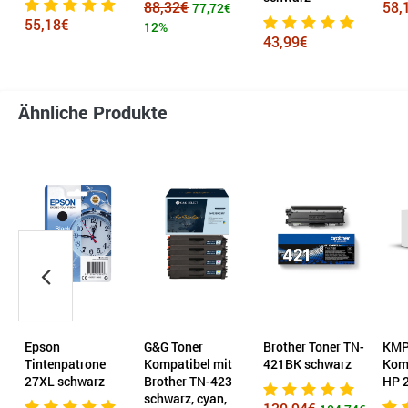
88,32€
58,
77,72€
55,18€
12%
43,99€
Ähnliche Produkte
Epson
G&G Toner
Brother Toner TN-
KMP
6
Tintenpatrone
Kompatibel mit
421BK schwarz
Komp
27XL schwarz
Brother TN-423
HP 
schwarz, cyan,