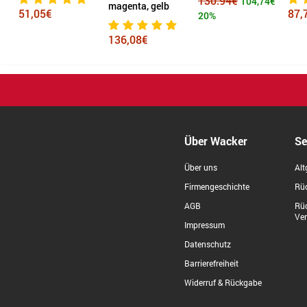
130.94€
104,74€
magenta, gelb
51,05€
87,
20%
136,08€
Über Wacker
Se
Über uns
Alt
Firmengeschichte
Rüc
AGB
Rü
Ve
Impressum
Datenschutz
Barrierefreiheit
Widerruf & Rückgabe