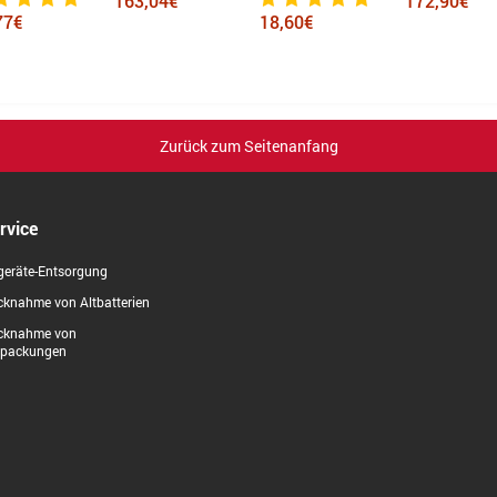
163,04€
172,90€
77€
18,60€
Zurück zum Seitenanfang
rvice
geräte-Entsorgung
knahme von Altbatterien
cknahme von
rpackungen