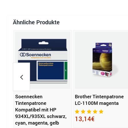
Ähnliche Produkte
Soennecken
Brother Tintenpatrone
her
Tintenpatrone
LC-1100M magenta
Kompatibel mit HP
934XL/935XL schwarz,
13,14€
cyan, magenta, gelb