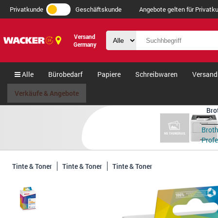
Privatkunde
Geschäftskunde
Angebote gelten für Privatku
Versand
Germany
Alle
Bürobedarf
Papiere
Schreibwaren
Versand
Verkäufe & Angebote
Bro
Brot
Profes
Tinte & Toner
Tinte & Toner
Tinte & Toner