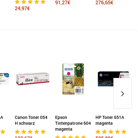
91,27€
276,65€
24,97€
4A
Canon Toner 054
Epson
HP Toner 651A
H schwarz
Tintenpatrone 604
magenta
magenta