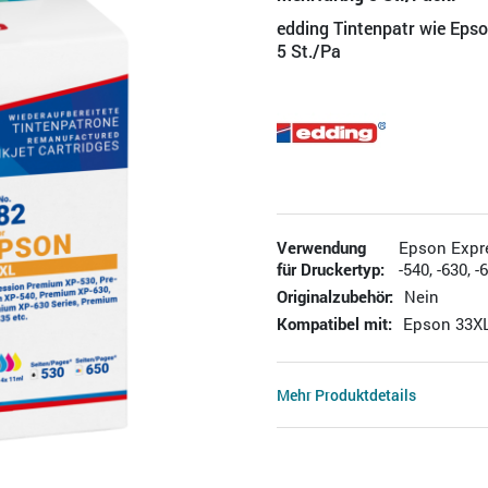
edding Tintenpatr wie Ep
5 St./Pa
Verwendung
Epson Expr
für Druckertyp:
-540, -630, -
Originalzubehör:
Nein
Kompatibel mit:
Epson 33X
Mehr Produktdetails