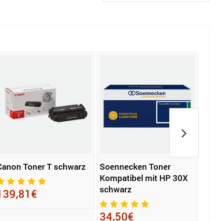
Canon Toner T schwarz
Soennecken Toner
Cano
Kompatibel mit HP 30X
sch
schwarz
139,81€
163
34,50€