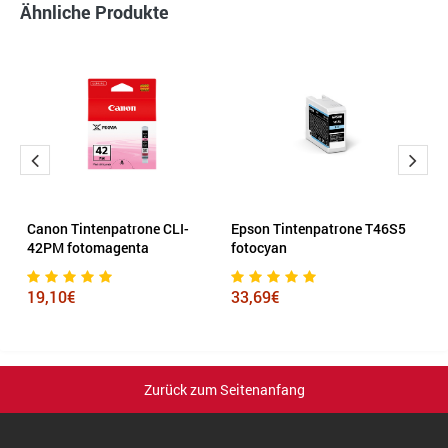
Ähnliche Produkte
Canon Tintenpatrone CLI-
Epson Tintenpatrone T46S5
K
42PM fotomagenta
fotocyan
1
19,10€
33,69€
Zurück zum Seitenanfang