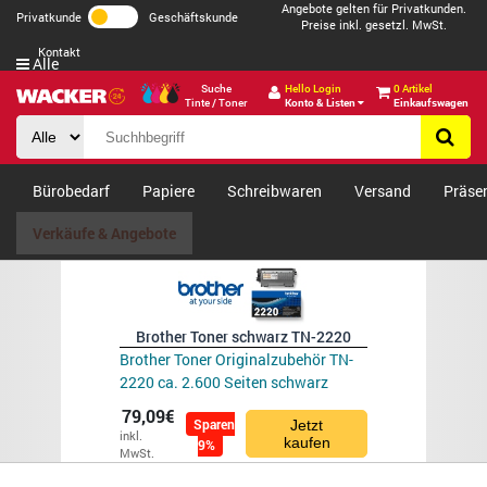
Angebote gelten für Privatkunden.
Privatkunde
Geschäftskunde
Preise inkl. gesetzl. MwSt.
Kontakt
Alle
Suche
Hello Login
0 Artikel
Tinte / Toner
Konto & Listen
Einkaufswagen
Bürobedarf
Papiere
Schreibwaren
Versand
Präse
Verkäufe & Angebote
Brother Toner schwarz TN-2220
Brother Toner Originalzubehör TN-
2220 ca. 2.600 Seiten schwarz
79,09€
Sparen
Jetzt
inkl.
kaufen
9%
MwSt.