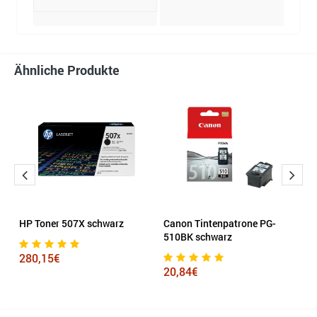
Ähnliche Produkte
t
HP Toner 507X schwarz
Canon Tintenpatrone PG-
e
510BK schwarz
H
280,15€
20,84€
6