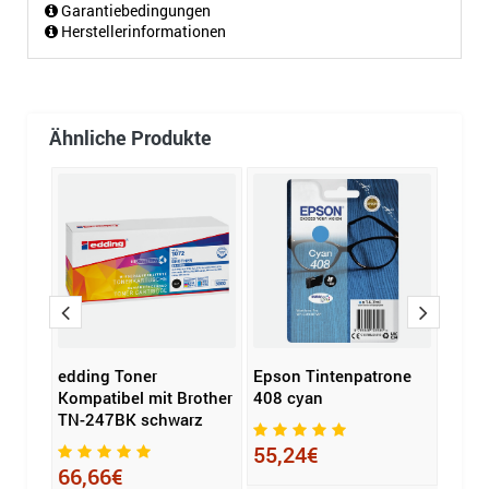
Garantiebedingungen
Herstellerinformationen
Ähnliche Produkte
r
edding Toner
Epson Tintenpatrone
Broth
P
Kompatibel mit Brother
408 cyan
LC-3
TN-247BK schwarz
55,24€
46,
66,66€