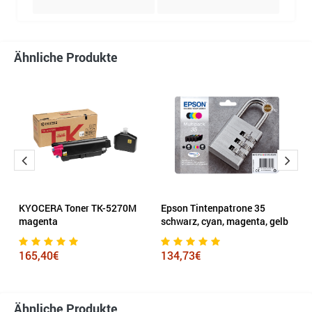
Ähnliche Produkte
el
KYOCERA Toner TK-5270M
Epson Tintenpatrone 35
H
magenta
schwarz, cyan, magenta, gelb
3
165,40€
134,73€
Ähnliche Produkte