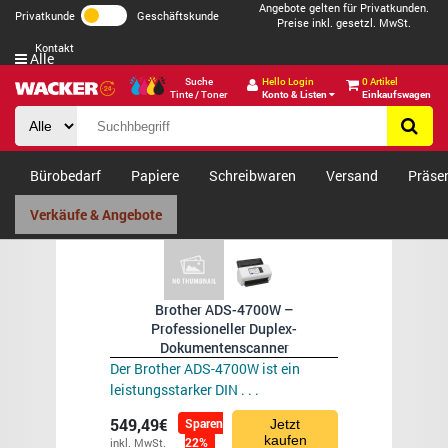
Angebote gelten für Privatkunden.
Privatkunde
Geschäftskunde
Preise inkl. gesetzl. MwSt.
Kontakt
Alle
Suche
Hello Login
0 Artikel
Tinte / Toner
Konto & Listen
Einkaufswagen
Bürobedarf
Papiere
Schreibwaren
Versand
Präse
Verkäufe & Angebote
Brother ADS-4700W –
Professioneller Duplex-
Dokumentenscanner
Der Brother ADS-4700W ist ein
leistungsstarker DIN . . .
549,49€
Sparen
Jetzt
kaufen
22%
inkl. MwSt.