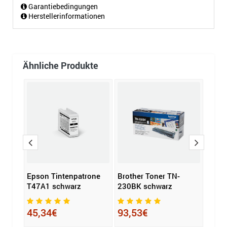
Garantiebedingungen
Herstellerinformationen
Ähnliche Produkte
one
Epson Tintenpatrone
Brother Toner TN-
Epso
T47A1 schwarz
230BK schwarz
503 
45,34€
93,53€
13,