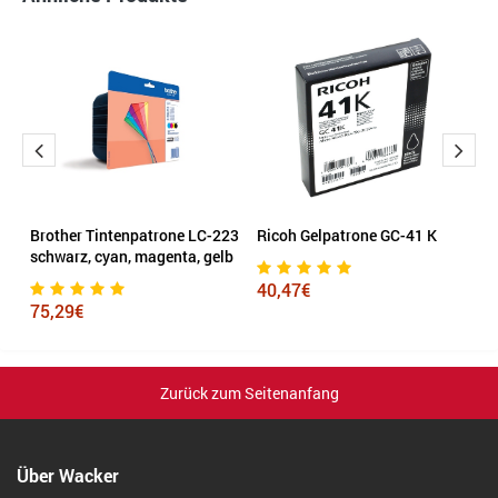
Brother Tintenpatrone LC-223
Ricoh Gelpatrone GC-41 K
B
schwarz, cyan, magenta, gelb
m
40,47€
75,29€
1
Zurück zum Seitenanfang
Über Wacker