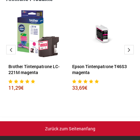
r
Brother Tintenpatrone LC-
Epson Tintenpatrone T46S3
C
221M magenta
magenta
9
11,29€
33,69€
Zurück zum Seitenanfang