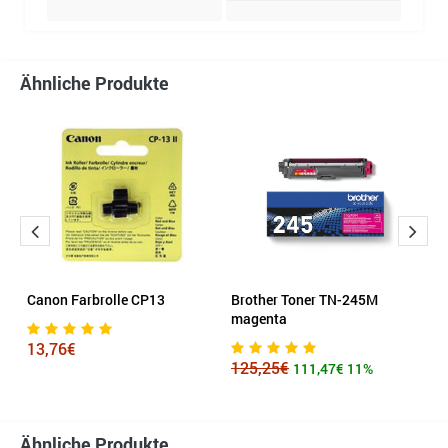
Ähnliche Produkte
ta
Canon Farbrolle CP13
Brother Toner TN-245M
K
magenta
s
13,76€
125,25€
1
111,47€
11%
Ähnliche Produkte