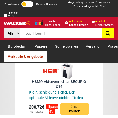
Angebote gelten für Privatkunden.
Privatkunde
Geschäftskunde
Preise inkl. gesetzl. MwSt.
Kontakt
Alle
Suche
Hello Login
0 Artikel
Tinte / Toner
Konto & Listen
Einkaufswagen
Bürobedarf
Papiere
Schreibwaren
Versand
Präse
Verkäufe & Angebote
HSM® Aktenvernichter SECURIO
C16
Klein, schick und sicher. Der
optimale Aktenvernichter für den . . .
200,72€
Sparen
Jetzt
kaufen
6%
inkl. MwSt.