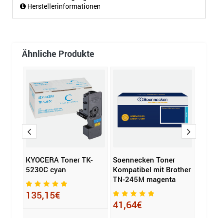
Herstellerinformationen
Ähnliche Produkte
K-
KYOCERA Toner TK-
Soennecken Toner
KYOC
5230C cyan
Kompatibel mit Brother
8515
TN-245M magenta
135,15€
162
41,64€