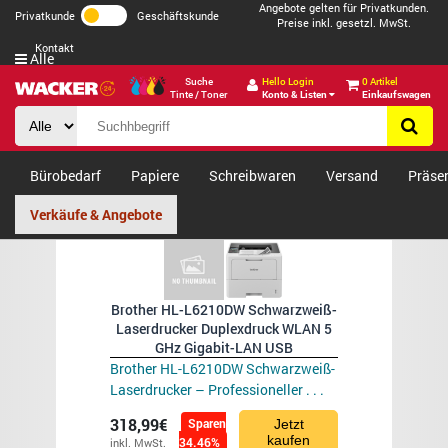
Angebote gelten für Privatkunden.
Privatkunde
Geschäftskunde
Preise inkl. gesetzl. MwSt.
Kontakt
Alle
Suche
Hello Login
0 Artikel
Tinte / Toner
Konto & Listen
Einkaufswagen
Bürobedarf
Papiere
Schreibwaren
Versand
Präse
Verkäufe & Angebote
Brother HL-L6210DW Schwarzweiß-
Laserdrucker Duplexdruck WLAN 5
GHz Gigabit-LAN USB
Brother HL-L6210DW Schwarzweiß-
Laserdrucker – Professioneller . . .
318,99€
Sparen
Jetzt
kaufen
34.46%
inkl. MwSt.