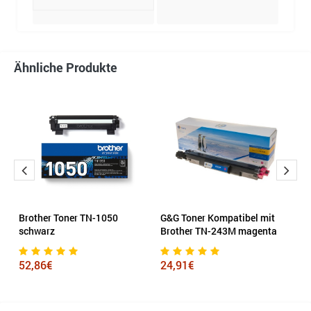
Ähnliche Produkte
t
Brother Toner TN-1050
G&G Toner Kompatibel mit
E
schwarz
Brother TN-243M magenta
g
52,86€
24,91€
4