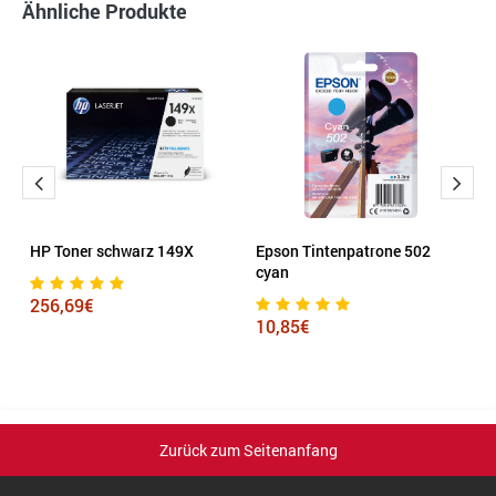
Ähnliche Produkte
HP Toner schwarz 149X
Epson Tintenpatrone 502
K
cyan
256,69€
1
10,85€
Zurück zum Seitenanfang