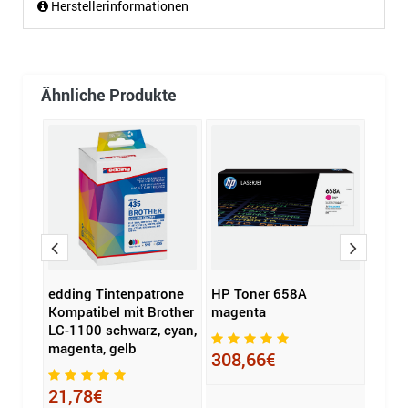
Herstellerinformationen
Ähnliche Produkte
-3520
edding Tintenpatrone
HP Toner 658A
Cano
Kompatibel mit Brother
magenta
CLI-
LC-1100 schwarz, cyan,
mage
magenta, gelb
19€
308,66€
49,
21,78€