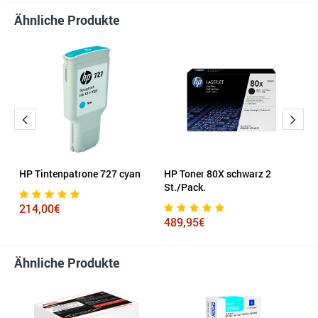
Ähnliche Produkte
HP Tintenpatrone 727 cyan
HP Toner 80X schwarz 2
B
St./Pack.
3
214,00€
489,95€
4
Ähnliche Produkte