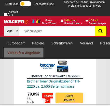
Angebote gelten für Privatkunden.
Privatkunde
Geschäftskunde
Preise inkl. gesetzl. MwSt.
Kontakt
Alle
Suche
Hello Login
0 Artikel
Tinte / Toner
Konto & Listen
Einkaufswagen
Bürobedarf
Papiere
Schreibwaren
Versand
Präse
Verkäufe & Angebote
Brother Toner schwarz TN-2220
Brother Toner Originalzubehör TN-
2220 ca. 2.600 Seiten schwarz
79,09€
Sparen
Jetzt
inkl.
kaufen
9%
MwSt.