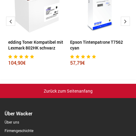
edding Toner Kompatibel mit
Epson Tintenpatrone T7562
B
Lexmark 802HK schwarz
cyan
4
104,90€
57,79€
2
Zurück zum Seitenanfang
Über Wacker
Über uns
Firmengeschichte