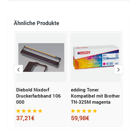
Ähnliche Produkte
608
Diebold Nixdorf
edding Toner
OKI 
Druckerfarbband 106
Kompatibel mit Brother
4382
000
TN-325M magenta
20,
37,21€
59,98€