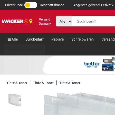
Privatkunde
Geschäftskunde
Angebote gelten für Privatku
Versand
Germany
Alle
Bürobedarf
Papiere
Schreibwaren
Versand
Verkäufe & Angebote
B
B
s
Tinte & Toner
Tinte & Toner
Tinte & Toner