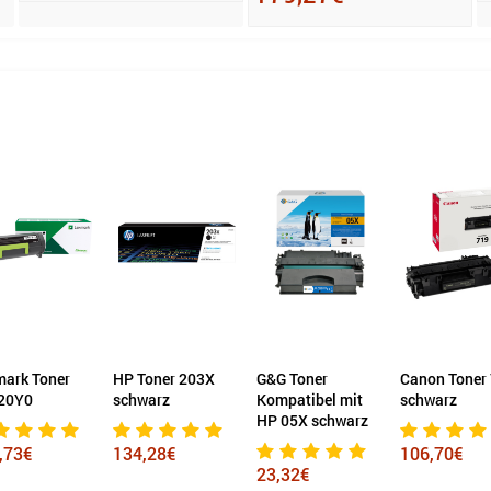
mark Toner
HP Toner 203X
G&G Toner
Canon Toner
20Y0
schwarz
Kompatibel mit
schwarz
HP 05X schwarz
,73€
134,28€
106,70€
23,32€