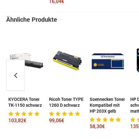
16,04€
Ähnliche Produkte
KYOCERA Toner
Ricoh Toner TYPE
Soennecken Toner
HP D
TK-1150 schwarz
1260 D schwarz
Kompatibel mit
sch
HP 203X gelb
mat
103,82€
99,06€
58,30€
135