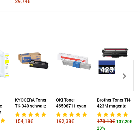
29,74€
KYOCERA Toner
OKI Toner
Brother Toner TN-
e
TK-340 schwarz
46508711 cyan
423M magenta
b
154,18€
192,38€
178.18€
137,20€
23%