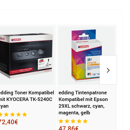
edding Toner Kompatibel
edding Tintenpatrone
KYOC
mit KYOCERA TK-5240C
Kompatibel mit Epson
1130
cyan
29XL schwarz, cyan,
magenta, gelb
119
72,40€
47,86€