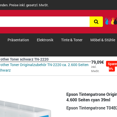
nden. Preise inkl. gesetzl. MwSt.
Präsentation
Elektronik
Tinte & Toner
Möbel & Stühle
rother Toner schwarz TN-2220
79,09€
Spare
rother Toner Originalzubehör TN-2220 ca. 2.600 Seiten
inkl.
9%
chwarz
MwSt.
Epson Tintenpatrone Origi
4.600 Seiten cyan 39ml
Epson Tintenpatrone T04B