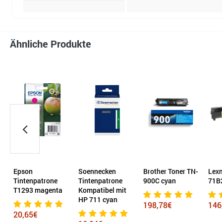
Ähnliche Produkte
Epson
Soennecken
Brother Toner TN-
Lex
G-
Tintenpatrone
Tintenpatrone
900C cyan
71B
T1293 magenta
Kompatibel mit
HP 711 cyan
198,78€
146
20,65€