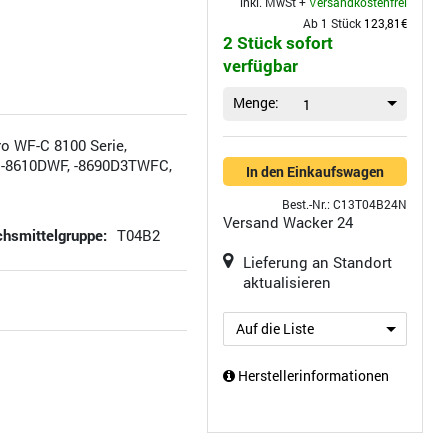
inkl. MwSt +
Versandkostenfrei
Ab 1 Stück
123,81€
2 Stück sofort
verfügbar
Menge:
1
o WF-C 8100 Serie,
 -8610DWF, -8690D3TWFC,
In den Einkaufswagen
Best.-Nr.: C13T04B24N
Versand
Wacker 24
hsmittelgruppe:
T04B2
Lieferung an Standort
aktualisieren
Auf die Liste
Herstellerinformationen