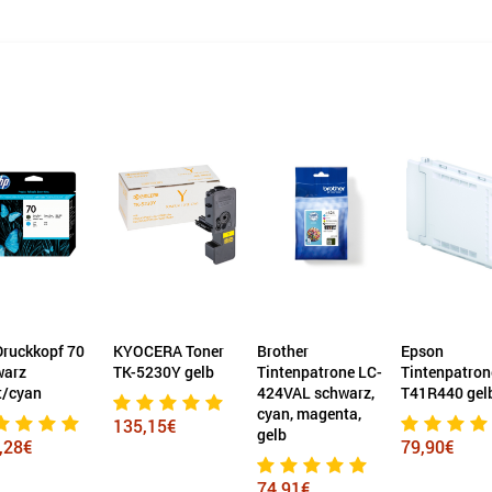
ruckkopf 70
KYOCERA Toner
Brother
Epson
warz
TK-5230Y gelb
Tintenpatrone LC-
Tintenpatron
t/cyan
424VAL schwarz,
T41R440 gel
cyan, magenta,
135,15€
gelb
,28€
79,90€
74,91€