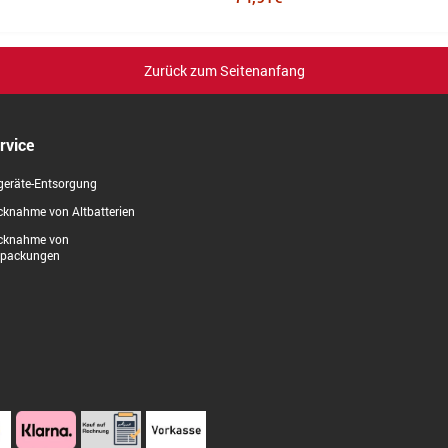
Zurück zum Seitenanfang
rvice
geräte-Entsorgung
knahme von Altbatterien
cknahme von
rpackungen