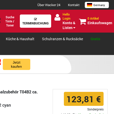
Über Wacker 24
Kontakt
Germany
Hello
Suche
0 Artikel
Login
Tinte /
Einkaufswagen
Konto &
TERMINBUCHUNG
Toner
Listen
Küche & Haushalt
Schulranzen & Rucksäcke
Gratis
n
Jetzt
kaufen
nalzubehör T04B2 ca.
123,81 €
2 cyan
Sonderpreis