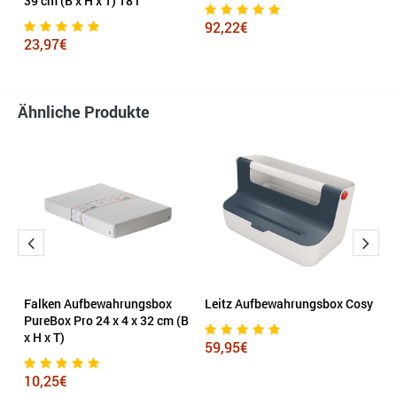
39 cm (B x H x T) 18 l
me
92,22€
23,97€
5
Ähnliche Produkte
Falken Aufbewahrungsbox
Leitz Aufbewahrungsbox Cosy
S
ng
PureBox Pro 24 x 4 x 32 cm (B
Q-
x H x T)
59,95€
1
10,25€