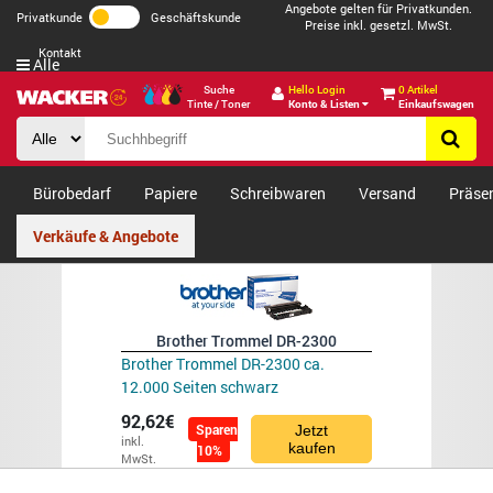
Angebote gelten für Privatkunden.
Privatkunde
Geschäftskunde
Preise inkl. gesetzl. MwSt.
Kontakt
Alle
Suche
Hello Login
0 Artikel
Tinte / Toner
Konto & Listen
Einkaufswagen
Bürobedarf
Papiere
Schreibwaren
Versand
Präse
Verkäufe & Angebote
Brother Trommel DR-2300
Brother Trommel DR-2300 ca.
12.000 Seiten schwarz
92,62€
Sparen
Jetzt
inkl.
kaufen
10%
MwSt.