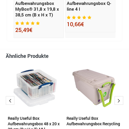
ox
Aufbewahrungsbox
Aufbewahrungsbox Q-
Aufb
10 x
MyBox® 31,8 x 19,8 x
line 4 l
ALLI
38,5 cm (B x H x T)
ORGA
10,66€
25,49€
19,
Ähnliche Produkte
x
Really Useful Box
Really Useful Box
E
Aufbewahrungsbox 48 x 20 x
Aufbewahrungsbox Recycling
A