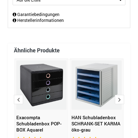
Garantiebedingungen
Herstellerinformationen
Ähnliche Produkte
Exacompta
HAN Schubladenbox
HAN 
Schubladenbox POP-
SCHRANK-SET KARMA
IMPU
BOX Aquarel
öko-grau
licht