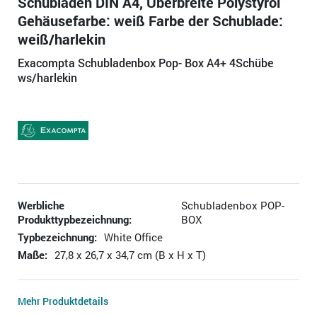
Schubladen DIN A4, Überbreite Polystyrol
Gehäusefarbe: weiß Farbe der Schublade:
weiß/harlekin
Exacompta Schubladenbox Pop- Box A4+ 4Schübe
ws/harlekin
Werbliche
Schubladenbox POP-
Produkttypbezeichnung:
BOX
Typbezeichnung:
White Office
Maße:
27,8 x 26,7 x 34,7 cm (B x H x T)
Mehr Produktdetails