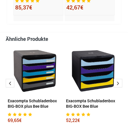
85,37€
42,67€
37,
Ähnliche Produkte
e
Exacompta Schubladenbox
Exacompta Schubladenbox
D
BIG-BOX plus Bee Blue
BIG-BOX Bee Blue
V
69,65€
52,22€
1