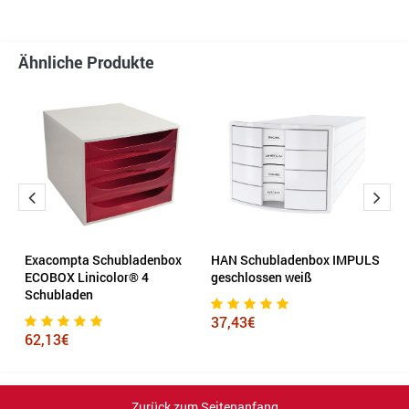
Ähnliche Produkte
Exacompta Schubladenbox
HAN Schubladenbox IMPULS
H
ECOBOX Linicolor® 4
geschlossen weiß
S
Schubladen
g
37,43€
62,13€
5
Zurück zum Seitenanfang