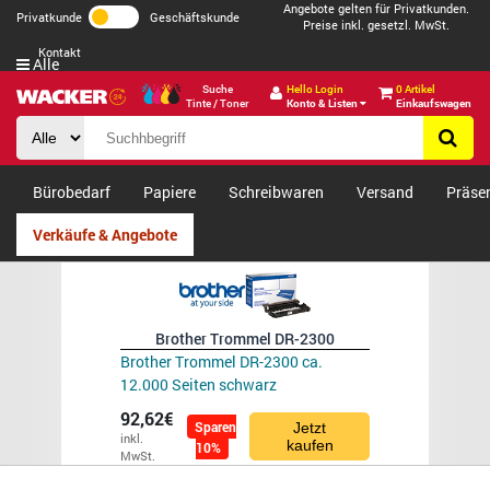
Angebote gelten für Privatkunden.
Privatkunde
Geschäftskunde
Preise inkl. gesetzl. MwSt.
Kontakt
Alle
Suche
Hello Login
0 Artikel
Tinte / Toner
Konto & Listen
Einkaufswagen
Bürobedarf
Papiere
Schreibwaren
Versand
Präse
Verkäufe & Angebote
Brother Trommel DR-2300
Brother Trommel DR-2300 ca.
12.000 Seiten schwarz
92,62€
Sparen
Jetzt
inkl.
kaufen
10%
MwSt.