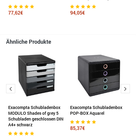
77,62€
94,05€
6
Ähnliche Produkte
Exacompta Schubladenbox
Exacompta Schubladenbox
E
MODULO Shades of grey 5
POP-BOX Aquarel
S
Schubladen geschlossen DIN
A4+ schwarz
85,37€
7