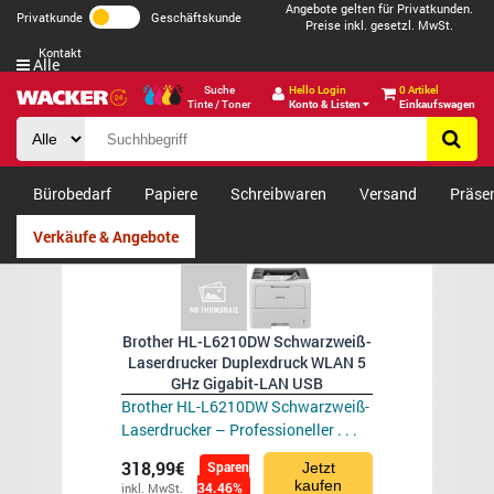
Angebote gelten für Privatkunden.
Privatkunde
Geschäftskunde
Preise inkl. gesetzl. MwSt.
Kontakt
Alle
Suche
Hello Login
0 Artikel
Tinte / Toner
Konto & Listen
Einkaufswagen
Bürobedarf
Papiere
Schreibwaren
Versand
Präse
Verkäufe & Angebote
Brother HL-L6210DW Schwarzweiß-
Laserdrucker Duplexdruck WLAN 5
GHz Gigabit-LAN USB
Brother HL-L6210DW Schwarzweiß-
Laserdrucker – Professioneller . . .
318,99€
Sparen
Jetzt
kaufen
34.46%
inkl. MwSt.