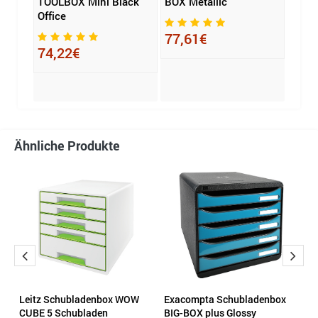
TOOLBOX Mini Black
BOX Metallic
Office
37,
77,61€
74,22€
Ähnliche Produkte
Leitz Schubladenbox WOW
Exacompta Schubladenbox
E
CUBE 5 Schubladen
BIG-BOX plus Glossy
E