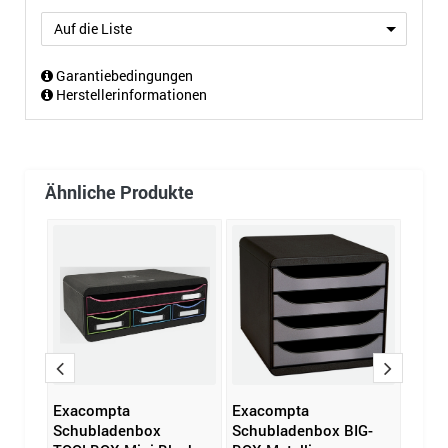
Auf die Liste
Garantiebedingungen
Herstellerinformationen
Ähnliche Produkte
Exacompta
Exacompta
Leit
eco
Schubladenbox
Schubladenbox BIG-
Cosy