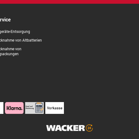
rvice
geräte-Entsorgung
knahme von Altbatterien
cknahme von
rpackungen