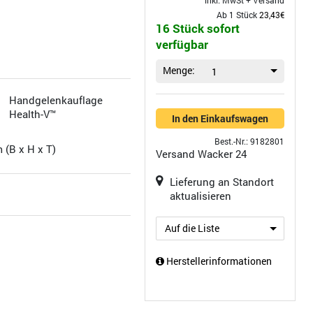
inkl. MwSt +
Versand
Ab 1 Stück
23,43€
16 Stück sofort
verfügbar
Menge:
1
Handgelenkauflage
Health-V™
In den Einkaufswagen
Best.-Nr.: 9182801
m (B x H x T)
Versand
Wacker 24
Lieferung an Standort
aktualisieren
Auf die Liste
Herstellerinformationen