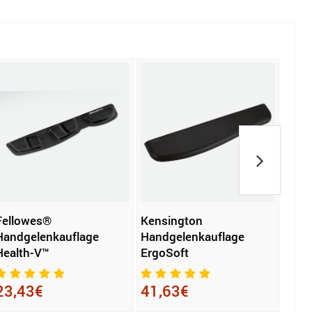
Fellowes®
Kensington
Kens
Handgelenkauflage
Handgelenkauflage
Hand
Health-V™
ErgoSoft
Ergo
23,43€
41,63€
16,