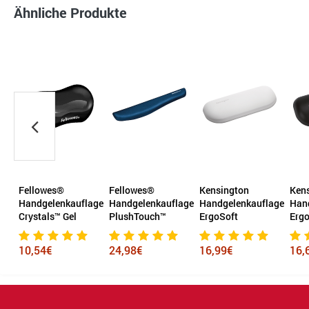
Ähnliche Produkte
Fellowes®
Kensington
Kensington
Ess
lage
Handgelenkauflage
Handgelenkauflage
Handgelenkauflage
Han
PlushTouch™
ErgoSoft
ErgoSoft
Gel
24,98€
16,99€
16,61€
51