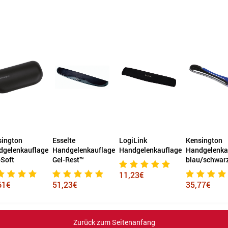
elte
LogiLink
Kensington
Fellowes®
dgelenkauflage
Handgelenkauflage
Handgelenkauflage
Handgelenk
-Rest™
blau/schwarz
Crystals™ Ge
11,23€
,23€
35,77€
21,11€
Zurück zum Seitenanfang