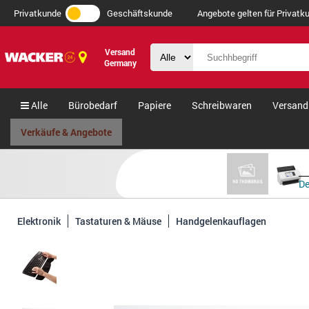
Privatkunde
Geschäftskunde
Angebote gelten für Privatku
Versand
Germany
Alle
Bürobedarf
Papiere
Schreibwaren
Versand
Verkäufe & Angebote
De
Elektronik
Tastaturen & Mäuse
Handgelenkauflagen