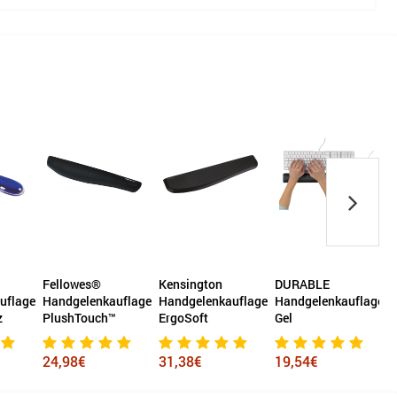
Kensington
DURABLE
Fellowes®
uflage
Handgelenkauflage
Handgelenkauflage
Handgelenkauflage
™
ErgoSoft
Gel
Crystals™ Gel
31,38€
19,54€
10,54€