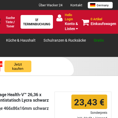
Über Wacker 24
Kontakt
Germany
Hello
Suche
0 Artikel
Login
Tinte /
Einkaufswagen
Konto &
TERMINBUCHUNG
Toner
Listen
Küche & Haushalt
Schulranzen & Rucksäcke
Gratis
en
Jetzt
kaufen
age Health-V™ 26,36 x
23,43 €
antistatisch Lycra schwarz
age 466x86x16mm schwarz
Sonderpreis