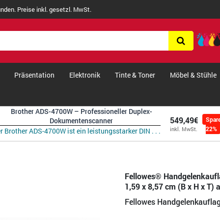
nden. Preise inkl. gesetzl. MwSt.
Präsentation
Elektronik
Tinte & Toner
Möbel & Stühle
Brother ADS-4700W – Professioneller Duplex-
549,49€
Spar
Dokumentenscanner
22%
inkl. MwSt.
r Brother ADS-4700W ist ein leistungsstarker DIN . . .
Fellowes® Handgelenkaufl
1,59 x 8,57 cm (B x H x T) 
Fellowes Handgelenkaufl