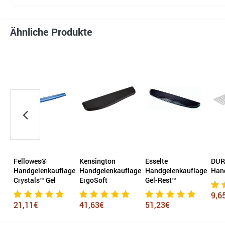
Ähnliche Produkte
Kensington
Esselte
DURABLE
Ken
lage
Handgelenkauflage
Handgelenkauflage
Handgelenkauflage
Han
ErgoSoft
Gel-Rest™
Erg
9,65€
41,63€
51,23€
16,