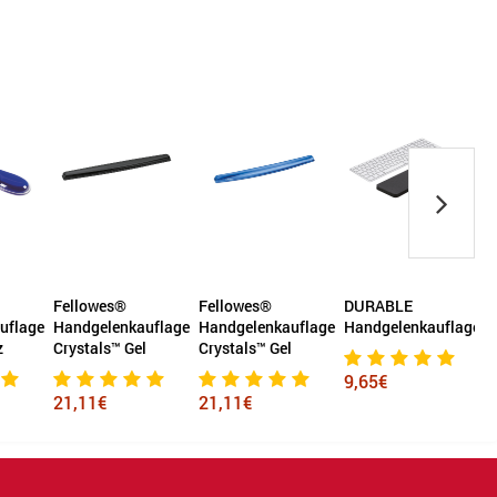
Fellowes®
DURABLE
Kensington
auflage
Handgelenkauflage
Handgelenkauflage
Handgelenkauflage
l
Crystals™ Gel
schwarz
9,65€
21,11€
26,77€