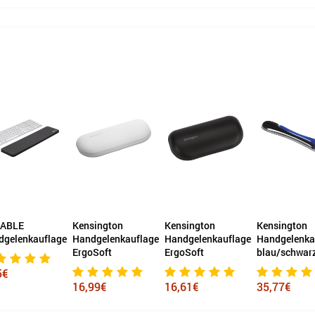
sington
Kensington
Kensington
Fellowes®
dgelenkauflage
Handgelenkauflage
Handgelenkauflage
Handgelenka
oSoft
ErgoSoft
blau/schwarz
PlushTouch
99€
16,61€
35,77€
24,98€