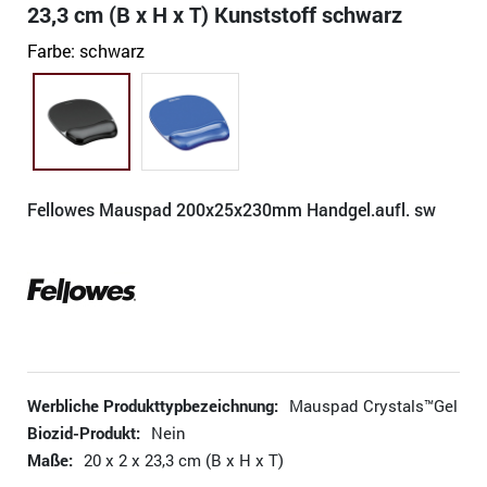
23,3 cm (B x H x T) Kunststoff schwarz
Farbe:
schwarz
Fellowes Mauspad 200x25x230mm Handgel.aufl. sw
Werbliche Produkttypbezeichnung:
Mauspad Crystals™Gel
Biozid-Produkt:
Nein
Maße:
20 x 2 x 23,3 cm (B x H x T)