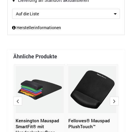
Lieferung an Standort aktualisieren
Auf die Liste
Herstellerinformationen
Ähnliche Produkte
Kensington Mauspad
Fellowes® Mauspad
DURA
SmartFit® mit
PlushTouch™
ERG