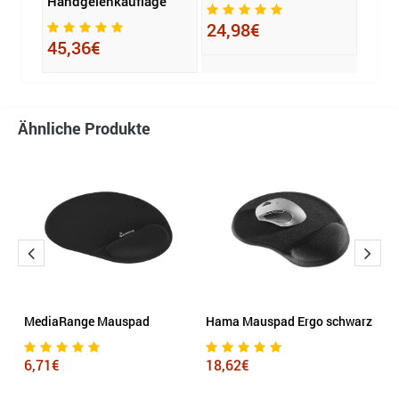
Handgelenkauflage
24,98€
12,
45,36€
Ähnliche Produkte
MediaRange Mauspad
Hama Mauspad Ergo schwarz
H
M
6,71€
18,62€
1