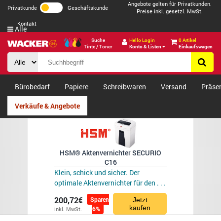
Angebote gelten für Privatkunden.
Privatkunde
Geschäftskunde
Preise inkl. gesetzl. MwSt.
Kontakt
Alle
Suche
Hello Login
0 Artikel
Tinte / Toner
Konto & Listen
Einkaufswagen
Bürobedarf
Papiere
Schreibwaren
Versand
Präse
Verkäufe & Angebote
HSM® Aktenvernichter SECURIO
C16
Klein, schick und sicher. Der
optimale Aktenvernichter für den . . .
200,72€
Sparen
Jetzt
kaufen
6%
inkl. MwSt.