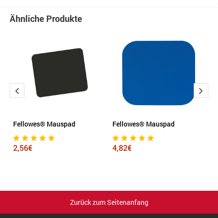
Ähnliche Produkte
Fellowes® Mauspad
Fellowes® Mauspad
F
F
2,56€
4,82€
1
Zurück zum Seitenanfang