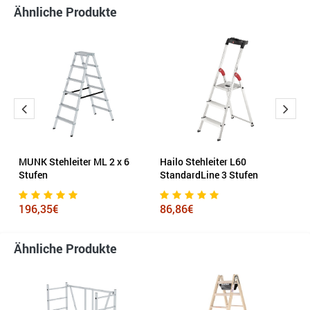
Ähnliche Produkte
MUNK Stehleiter ML 2 x 6
Hailo Stehleiter L60
M
Stufen
StandardLine 3 Stufen
4
196,35€
86,86€
Ähnliche Produkte