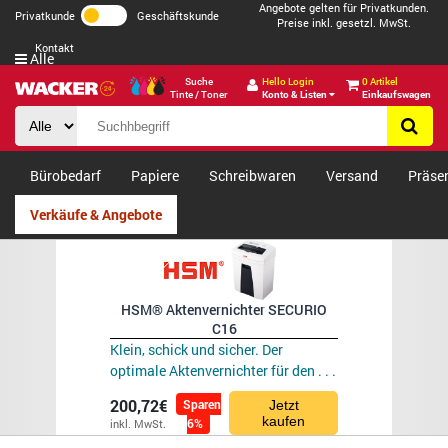
Angebote gelten für Privatkunden.
Privatkunde
Geschäftskunde
Preise inkl. gesetzl. MwSt.
Kontakt
Alle
Suche
Hello Login
0 Artikel
Tinte / Toner
Konto & Listen
Einkaufswagen
Bürobedarf
Papiere
Schreibwaren
Versand
Präse
Verkäufe & Angebote
HSM® Aktenvernichter SECURIO
C16
Klein, schick und sicher. Der
optimale Aktenvernichter für den . . .
200,72€
Sparen
Jetzt
kaufen
6%
inkl. MwSt.