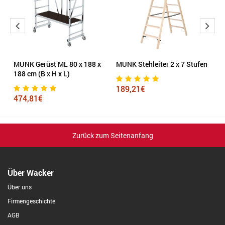
MUNK Gerüst ML 80 x 188 x
MUNK Stehleiter 2 x 7 Stufen
M
188 cm (B x H x L)
189,21€
6
474,81€
Zurück zum Seitenanfang
Über Wacker
Über uns
Firmengeschichte
AGB