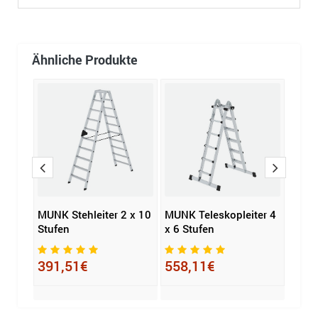
Ähnliche Produkte
 x 8
MUNK Stehleiter 2 x 10
MUNK Teleskopleiter 4
Hailo
Stufen
x 6 Stufen
MAST
Stuf
391,51€
558,11€
208