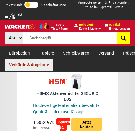
Angebote gelten für Privatkunden.
Privatkunde
Geschäftskunde
Preise inkl. gesetzl. MwSt.
Kontakt
Alle
Suche
Hello Login
0 Artikel
Tinte / Toner
Konto & Listen
Einkaufswagen
Bürobedarf
Papiere
Schreibwaren
Versand
Präse
Verkäufe & Angebote
HSM® Aktenvernichter SECURIO
B32
Hochwertige Materialien, bewährte
Qualität – der zuverlässige . . .
1.352,97€
Sparen
Jetzt
kaufen
6%
inkl. MwSt.