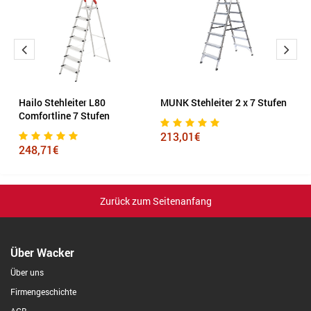
 x
Hailo Stehleiter L80
MUNK Stehleiter 2 x 7 Stufen
Ha
Comfortline 7 Stufen
St
213,01€
248,71€
1
Zurück zum Seitenanfang
Über Wacker
Über uns
Firmengeschichte