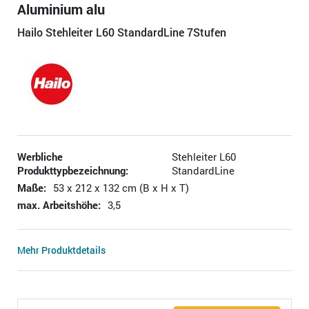
Aluminium alu
Hailo Stehleiter L60 StandardLine 7Stufen
Werbliche
Stehleiter L60
Produkttypbezeichnung:
StandardLine
Maße:
53 x 212 x 132 cm (B x H x T)
max. Arbeitshöhe:
3,5
Mehr Produktdetails