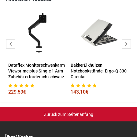
Dataflex Monitorschwenkarm
BakkerElkhuizen
D
Viewprime plus Single 1 Arm
Notebookständer Ergo-Q 330
F
Zubehör erforderlich schwarz
Circular
2
229,59€
143,10€
Zurück zum Seitenanfang
Über Wacker