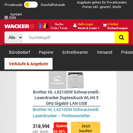
Angebote gelten für Privatkunden.
Privatkunde
Geschäftskunde
Preise inkl. gesetzl. MwSt.
Kontakt
Alle
Suche
Hello Login
0 Artikel
Tinte / Toner
Konto & Listen
Einkaufswagen
Bürobedarf
Papiere
Schreibwaren
Versand
Präse
Verkäufe & Angebote
Brother HL-L6210DW Schwarzweiß-
Laserdrucker Duplexdruck WLAN 5
GHz Gigabit-LAN USB
Brother HL-L6210DW Schwarzweiß-
Laserdrucker – Professioneller . . .
318,99€
Sparen
Jetzt
kaufen
34.46%
inkl. MwSt.