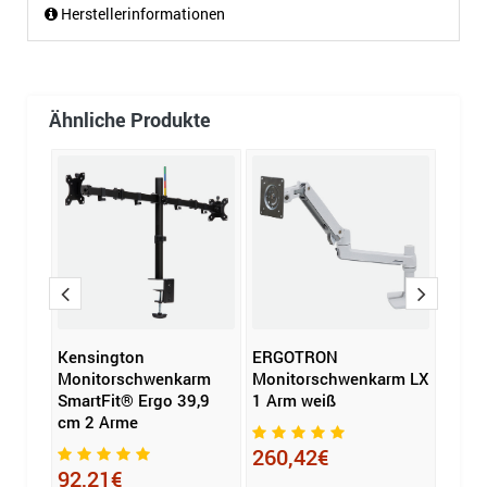
Herstellerinformationen
Ähnliche Produkte
Kensington
ERGOTRON
PC-Ha
fice
Monitorschwenkarm
Monitorschwenkarm LX
SmartFit® Ergo 39,9
1 Arm weiß
144
cm 2 Arme
260,42€
92,21€