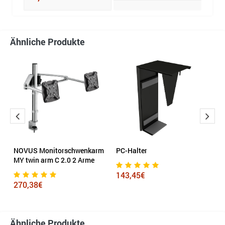
Ähnliche Produkte
rm
NOVUS Monitorschwenkarm
PC-Halter
N
MY twin arm C 2.0 2 Arme
T
143,45€
270,38€
3
Ähnliche Produkte