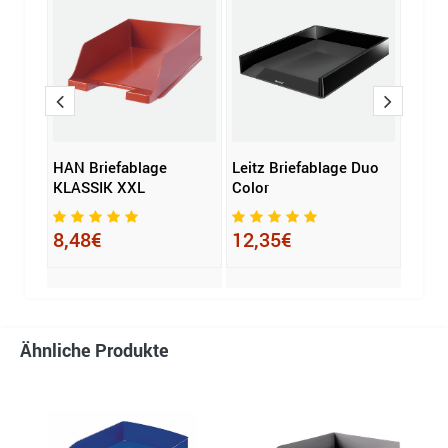
HAN Briefablage
Leitz Briefablage Duo
Leitz
A4
KLASSIK XXL
Color
Jum
8,48€
12,35€
29,
Ähnliche Produkte