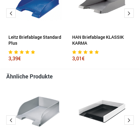
us
Leitz Briefablage Standard
HAN Briefablage KLASSIK
L
Plus
KARMA
6
3,39€
3,01€
Ähnliche Produkte