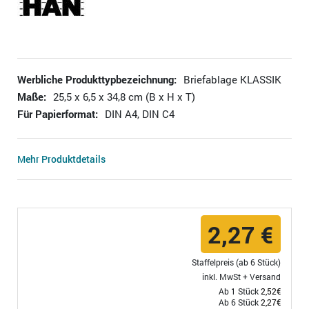
Werbliche Produkttypbezeichnung:
Briefablage KLASSIK
Maße:
25,5 x 6,5 x 34,8 cm (B x H x T)
Für Papierformat:
DIN A4, DIN C4
Mehr Produktdetails
2,27 €
Staffelpreis (ab 6 Stück)
inkl. MwSt +
Versand
Ab 1 Stück
2,52€
Ab 6 Stück
2,27€