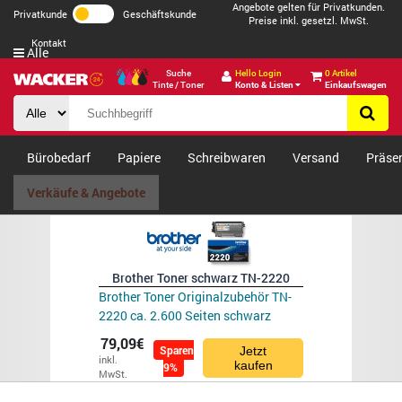
Angebote gelten für Privatkunden.
Privatkunde
Geschäftskunde
Preise inkl. gesetzl. MwSt.
Kontakt
Alle
Suche
Hello Login
0 Artikel
Tinte / Toner
Konto & Listen
Einkaufswagen
Bürobedarf
Papiere
Schreibwaren
Versand
Präse
Verkäufe & Angebote
Brother Toner schwarz TN-2220
Brother Toner Originalzubehör TN-
2220 ca. 2.600 Seiten schwarz
79,09€
Sparen
Jetzt
inkl.
kaufen
9%
MwSt.