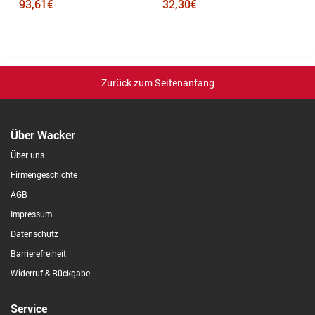
93,61€
32,30€
1
Zurück zum Seitenanfang
Über Wacker
Über uns
Firmengeschichte
AGB
Impressum
Datenschutz
Barrierefreiheit
Widerruf & Rückgabe
Service