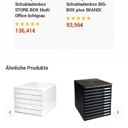
fice
Schubladenbox
Schubladenbox BIG-
Schu
STORE-BOX Multi
BOX plus SKANDI
BOX M
Office lichtgrau
93,56€
92,
136,41€
Ähnliche Produkte