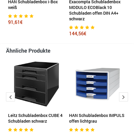
HAN Schubladenbox i-Box
Exacompta Schubladenbox
E
y
weiß
MODULO ECOBlack 10
E
Schubladen offen DIN A4+
schwarz
91,61€
6
144,56€
Ähnliche Produkte
Leitz Schubladenbox CUBE 4
HAN Schubladenbox IMPULS
L
Schubladen schwarz
offen lichtgrau
S