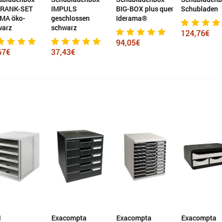
RANK-SET
IMPULS
BIG-BOX plus quer
Schubladen
MA öko-
geschlossen
Iderama®
warz
schwarz
124,76€
94,05€
67€
37,43€
N
Exacompta
Exacompta
Exacompta