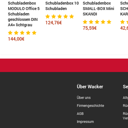
Schubladenbox
Schubladenbox 10
Schubladenbox
Sch
MODULO Office 5
Schubladen
SMALL-BOX Mini
SCH
Schubladen
SKANDI
KAR
geschlossen DIN
124,76€
A4+ lichtgrau
75,59€
42,
144,00€
Über Wacker
Se
Über uns
Alt
Firmengeschichte
Rüc
AGB
Rü
Ve
Impressum