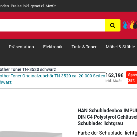
nden. Preise inkl. gesetzl. MwSt.
Präsentation
Elektronik
Tinte & Toner
Möbel & Stühle
other Toner TN-3520 schwarz
162,19€
Spar
other Toner Originalzubehör TN-3520 ca. 20.000 Seiten
25%
inkl. MwSt.
chwarz
HAN Schubladenbox IMPUL
DIN C4 Polystyrol Gehäusef
Schublade: lichtgrau
Farbe der Schublade:
licht