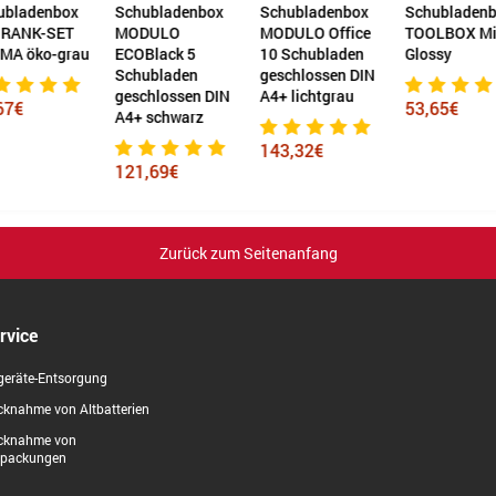
ubladenbox
Schubladenbox
Schubladenbox
Schubladenb
RANK-SET
MODULO
MODULO Office
TOOLBOX Mi
MA öko-grau
ECOBlack 5
10 Schubladen
Glossy
Schubladen
geschlossen DIN
geschlossen DIN
A4+ lichtgrau
67€
53,65€
A4+ schwarz
143,32€
121,69€
Zurück zum Seitenanfang
rvice
geräte-Entsorgung
knahme von Altbatterien
cknahme von
rpackungen