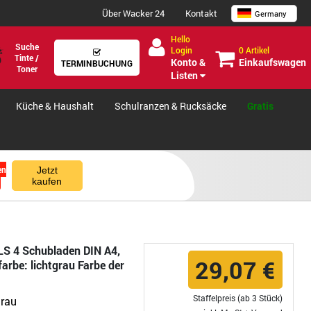
Über Wacker 24
Kontakt
Germany
Hello
Suche
0 Artikel
Login
Tinte /
Einkaufswagen
Konto &
TERMINBUCHUNG
Toner
Listen
Küche & Haushalt
Schulranzen & Rucksäcke
Gratis
en
Jetzt
kaufen
S 4 Schubladen DIN A4,
29,07 €
arbe: lichtgrau Farbe der
Staffelpreis (ab 3 Stück)
grau