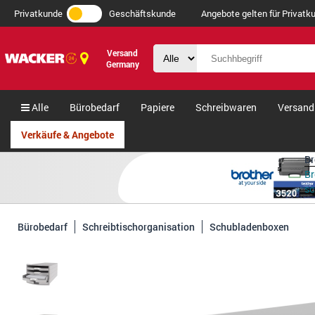
Privatkunde
Geschäftskunde
Angebote gelten für Privatku
Versand
Germany
Alle
Bürobedarf
Papiere
Schreibwaren
Versand
Verkäufe & Angebote
Br
Br
s
Bürobedarf
Schreibtischorganisation
Schubladenboxen