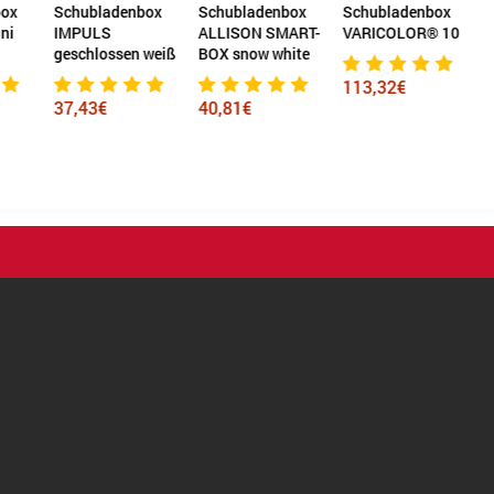
ox
Schubladenbox
Schubladenbox
Schubladenbox
ni
IMPULS
ALLISON SMART-
VARICOLOR® 10
geschlossen weiß
BOX snow white
g
113,32€
A
37,43€
40,81€