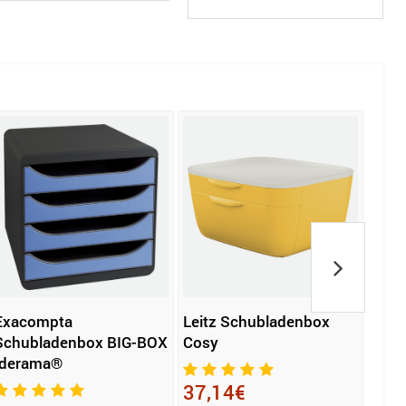
Exacompta
Leitz Schubladenbox
Exa
Schubladenbox BIG-BOX
Cosy
Schu
Iderama®
BOX 
37,14€