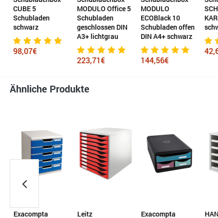
CUBE 5
MODULO Office 5
MODULO
SCH
Schubladen
Schubladen
ECOBlack 10
KAR
schwarz
geschlossen DIN
Schubladen offen
sch
A3+ lichtgrau
DIN A4+ schwarz
98,07€
42,
223,71€
144,56€
Ähnliche Produkte
Exacompta
Leitz
Exacompta
HA