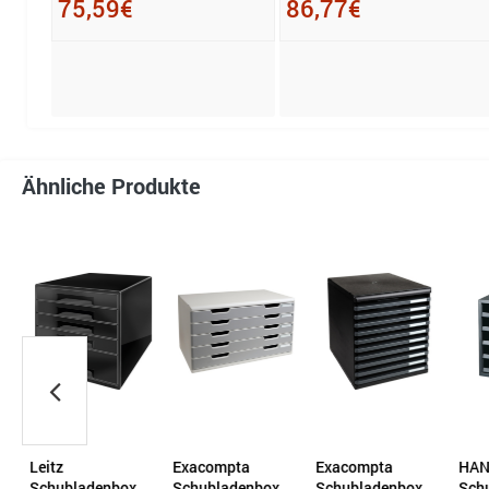
75,59€
86,77€
Ähnliche Produkte
Leitz
Exacompta
Exacompta
HA
Schubladenbox
Schubladenbox
Schubladenbox
Sch