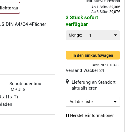
inkl. MwSt +
Versand
Ab 1 Stück
32,30€
lichtgrau
Ab 3 Stück
29,07€
3 Stück sofort
verfügbar
S DIN A4/C4 4Fächer
Menge:
1
In den Einkaufswagen
Best.-Nr.: 1013-11
Versand
Wacker 24
Lieferung an Standort
Schubladenbox
aktualisieren
IMPULS
B x H x T)
Auf die Liste
bladen
Herstellerinformationen